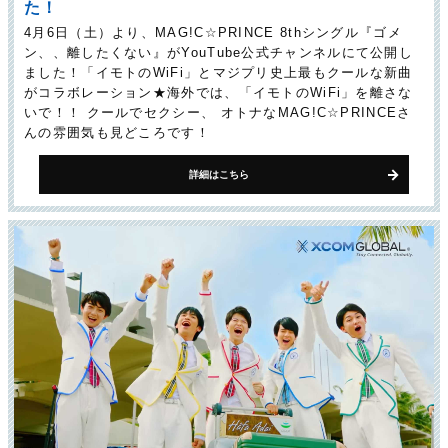
た！
4月6日（土）より、MAG!C☆PRINCE 8thシングル『ゴメ
ン、、離したくない』がYouTube公式チャンネルにて公開し
ました！「イモトのWiFi」とマジプリ史上最もクールな新曲
がコラボレーション★海外では、「イモトのWiFi」を離さな
いで！！ クールでセクシー、 オトナなMAG!C☆PRINCEさ
んの雰囲気も見どころです！
詳細はこちら