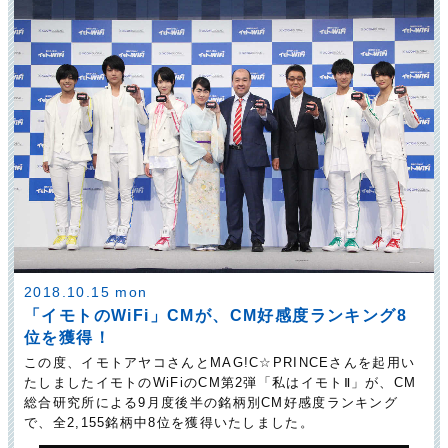
2018.10.15 mon
「イモトのWiFi」CMが、CM好感度ランキング8
位を獲得！
この度、イモトアヤコさんとMAG!C☆PRINCEさんを起用い
たしましたイモトのWiFiのCM第2弾「私はイモトⅡ」が、CM
総合研究所による9月度後半の銘柄別CM好感度ランキング
で、全2,155銘柄中8位を獲得いたしました。