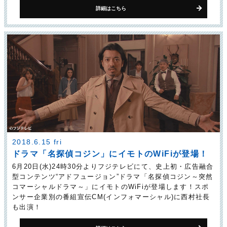
詳細はこちら
2018.6.15 fri
ドラマ「名探偵コジン」に
イモトのWiFiが登場！
6月20日(水)24時30分よりフジテレビにて、史上初・広告融合
型コンテンツ“アドフュージョン”ドラマ「名探偵コジン～突然
コマーシャルドラマ～」にイモトのWiFiが登場します！スポ
ンサー企業別の番組宣伝CM(インフォマーシャル)に西村社長
も出演！