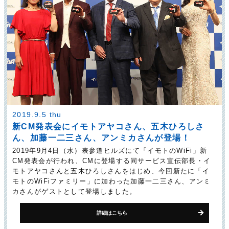
2019.9.5 thu
新CM発表会にイモトアヤコさん、五木ひろしさ
ん、加藤一二三さん、アンミカさんが登場！
2019年9月4日（水）表参道ヒルズにて「イモトのWiFi」新
CM発表会が行われ、CMに登場する同サービス宣伝部長・イ
モトアヤコさんと五木ひろしさんをはじめ、今回新たに「イ
モトのWiFiファミリー」に加わった加藤一二三さん、アンミ
カさんがゲストとして登場しました。
詳細はこちら