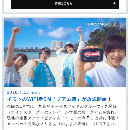
詳細はこちら
2018.4.16 mon
イモトのWiFi新CM「グアム篇」が放送開始！
今回のCMでは、九州発ボーイズアイドルグループ・九星隊
（ナインスターズ）のメンバーが常夏の島・グアムを訪れ、
現地の定番アクティビティを「イモトのWiFi」と共に体験！
メンバーの元気なノリとありのままの表情にご注目下さい。