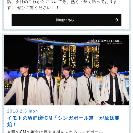
話、会社のこれからについて等、熱く・熱く語っておりま
す。 ぜひご覧ください！！
詳細はこちら
2018.2.5 mon
イモトのWiFi新CM「シンガポール篇」が放送開
始！
今回のCMの舞台は近未来感あふれるシンガポール。