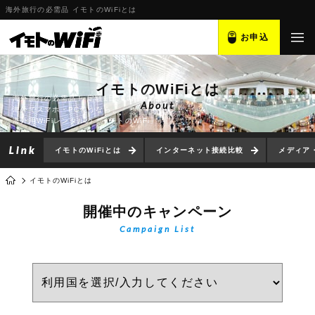
海外旅行の必需品 イモトのWiFiとは
お申込
イモトのWiFiとは
海外旅行の必需品！ 定額1日500円～
About
海外でスマホ・PC使うなら、
海外用WiFiレンタルの「イモトのWiFi」
イモトのWiFiとは
インターネット接続比較
メディア
イモトのWiFiとは
開催中のキャンペーン
Campaign List