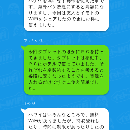
パケ代を気にせず携帯を使えた事で
す。海外パケ放題にすると高額にな
りますし、今回は友人とイモトの
WiFiをシェアしたので更にお得に
使えました。
やっくん 様
今回タブレットのほかにＰＣを持っ
てきました。タブレットは移動中、
ＰＣはホテルで使っていました。そ
れぞれを別契約することを考えると
各段に安くなったようです。電源を
入れるだけですぐに使え簡単でし
た。
その 様
ハワイはいろんなところで、無料
WiFiがありましたが、簡易登録し
たり、時間に制限があったりしたの