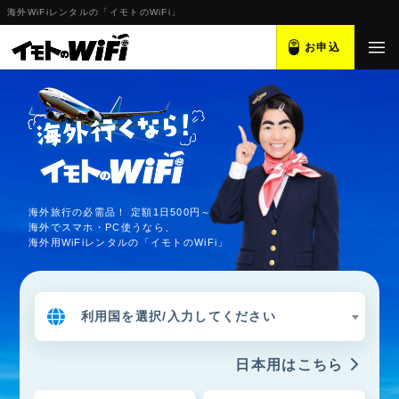
海外WiFiレンタルの「イモトのWiFi」
お申込
海外旅行の必需品！ 定額1日500円～
海外でスマホ・PC使うなら、
海外用WiFiレンタルの「イモトのWiFi」
利用国を選択/入力してください
日本用はこちら