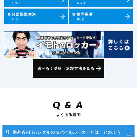
HND
NGO
❺
関西国際空港
❻
福岡空港
KIX
FUK
選べる！受取・返却方法を見る
Q
&
A
よくある質問
海外Wi-Fiレンタルのモバイルルーターとは、どのよう