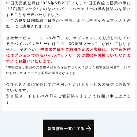
中国民用航空局は2025年6月28日より、中国国内線に搭乗の際に
「3C認証マーク*」のないモバイルバッテリーの機内持込みを禁止
することを発表いたしました。
※この規制は国際線（日本から中国、または中国から日本へ入国の
際）には適用されません。
当社サービス「イモトのWiFi」で、オプションにてお貸し出してい
るモバイルバッテリーにはこの「3C認証マーク*」が付いておりま
せん。 そのため、
中国国内線をご利用予定のお客様は、お申込み時
にオプションでのモバイルバッテリーのご選択をお控えいただきま
すようお願いいたします。
*中国政府が製品の安全性や品質を保証するために設けた強制認証制度で、日本
におけるPSEマークと同様の制度となります。
今後も皆さまに安心してご利用いただけるサービスの提供に努めて
まいります。
引き続き、イモトのWiFiをご愛顧賜りますようお願い申し上げま
す。
新着情報一覧に戻る