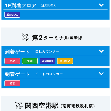
1F到着フロア
返却BOX
返却BOX
2
第
ターミナル
国際線
到着ゲート
自社カウンター
受取
返却
返却BOX
当日申込
到着ゲート
イモトのロッカー
受取
関西空港駅
（南海電鉄改札横）