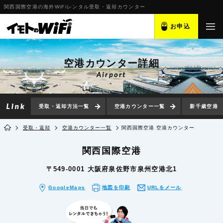
関西国際空港の海外WiFiレンタル受取・返却カウンター
お申込
空港カウンター詳細
Airport
受取・返却方法一覧
空港カウンター一覧
新千歳空港
受取・返却
空港カウンター一覧
関西国際空港 空港カウンター
関西国際空港
〒549-0001 大阪府泉佐野市泉州空港北1
GoogleMaps
地図を印刷
URLをメール