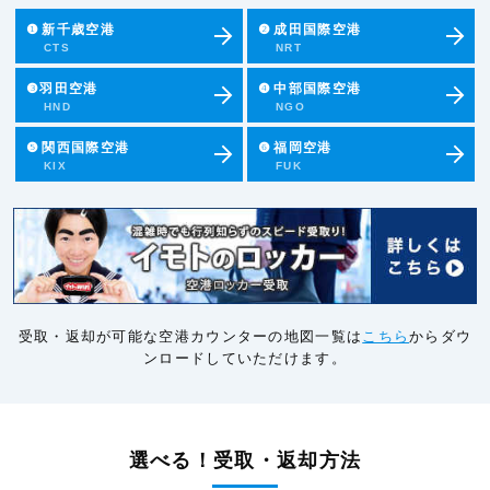
❶
新千歳空港
❷
成田国際空港
CTS
NRT
❸羽田空港
❹
中部国際空港
HND
NGO
❺
関西国際空港
❻
福岡空港
KIX
FUK
受取・返却が可能な空港カウンターの地図一覧は
こちら
からダウ
ンロードしていただけます。
選べる！受取・返却方法