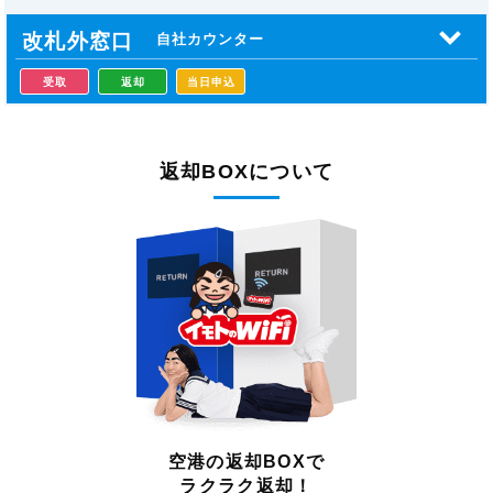
改札外窓口
自社カウンター
受取
返却
当日申込
返却BOXについて
空港の返却BOXで
ラクラク返却！