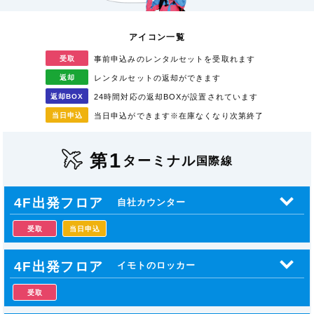
アイコン一覧
受取
事前申込みのレンタル
セットを受取れます
返却
レンタルセットの返却が
できます
返却
BOX
24時間対応の返却BOXが
設置されています
当日
申込
当日申込ができます
※在庫なくなり次第終了
1
第
ターミナル
国際線
4F出発フロア
自社カウンター
受取
当日申込
4F出発フロア
イモトのロッカー
受取