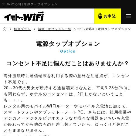
250v対応3口電源タップオプション
お申込
料金プラン
補償・オプション一覧
250v対応3口電源タップオプション
電源タップオプション
Option
コンセント不足に悩んだことはありませんか？
海外渡航時に通信端末を利用する際の意外な注意点が、コンセン
ト不足です。
20～30代の男女が所持する通信端末はなんと、平均3.23台(※)に
も関わらず、ホテルのコンセントは、2口しかないということ
も・・・。
レンタル用のモバイルWiFiルーターやモバイル充電池に加えて、
スマートフォンやタブレット・ノートPC、さらには、社用携帯や
デジカメ・デジタルビデオカメラなど様々な機器をいちいち充電
が終わってから他のものと差し替えていたら、ゆっくりと休むこ
ともままなりません。