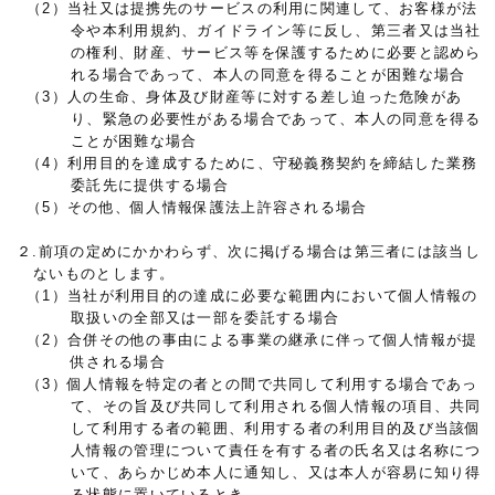
（2）当社又は提携先のサービスの利用に関連して、お客様が法
令や本利用規約、ガイドライン等に反し、第三者又は当社
の権利、財産、サービス等を保護するために必要と認めら
れる場合であって、本人の同意を得ることが困難な場合
（3）人の生命、身体及び財産等に対する差し迫った危険があ
り、緊急の必要性がある場合であって、本人の同意を得る
ことが困難な場合
（4）利用目的を達成するために、守秘義務契約を締結した業務
委託先に提供する場合
（5）その他、個人情報保護法上許容される場合
２.前項の定めにかかわらず、次に掲げる場合は第三者には該当し
ないものとします。
（1）当社が利用目的の達成に必要な範囲内において個人情報の
取扱いの全部又は一部を委託する場合
（2）合併その他の事由による事業の継承に伴って個人情報が提
供される場合
（3）個人情報を特定の者との間で共同して利用する場合であっ
て、その旨及び共同して利用される個人情報の項目、共同
して利用する者の範囲、利用する者の利用目的及び当該個
人情報の管理について責任を有する者の氏名又は名称につ
いて、あらかじめ本人に通知し、又は本人が容易に知り得
る状態に置いているとき