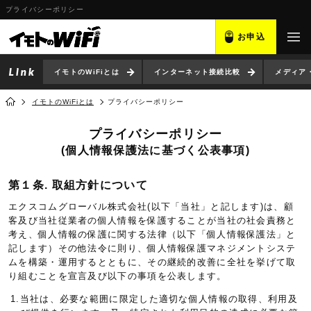
プライバシーポリシー
お申込
イモトのWiFiとは
インターネット接続比較
メディア
イモトのWiFiとは
プライバシーポリシー
プライバシーポリシー
(個人情報保護法に基づく公表事項)
第１条. 取組方針について
エクスコムグローバル株式会社(以下「当社」と記します)は、顧
客及び当社従業者の個人情報を保護することが当社の社会責務と
考え、個人情報の保護に関する法律（以下「個人情報保護法」と
記します）その他法令に則り、個人情報保護マネジメントシステ
ムを構築・運用するとともに、その継続的改善に全社を挙げて取
り組むことを宣言及び以下の事項を公表します。
1.当社は、必要な範囲に限定した適切な個人情報の取得、利用及