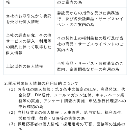
報
のご案内の為
委託元からの指示を受けた業務遂
当社のお取引先から委託
行、及び各受託商品・サービスやイ
を受けた個人情報
ベントのご案内の為
当社の調査研究、その他
その契約上の権利義務の履行及び当
サービスの購入・利用等
社の商品・サービスやイベントのご
の契約に伴って取得した
案内の為
個人情報
当社商品・サービス・各種募集のご
上記以外の個人情報
案内、企画開発などへの利用の為
2.開示対象個人情報の利用目的について
（1）お客様の個人情報：第２条本文規定のほか、商品発送、代
金決済、DM送付、メールマガジン送付、キャンペーン業
務等の実施、アンケート調査の実施、申込旅行代理店への
申込確認の為
（2）当社従業者の個人情報：人事管理、給与支払、福利厚生、
労務管理、教育・研修等の実施の為
（3）採用応募者の個人情報：採用選考の可否、面接等の連絡の
為