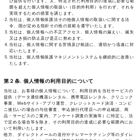
び提供を行います。又、特定された利用目的の達成に必要な範
囲を超えた個人情報の取扱い（目的外利用）を行わず、それを
実現するための措置を講じます。
2.当社は、個人情報保護法その他個人情報の取扱いに関する法
令、国が定める指針その他の規範を遵守いたします。
3.当社は、個人情報への不正アクセス、個人情報の漏えい、滅失
又はき損の防止及び是正に努めます。
4.当社は、個人情報に関する苦情及び相談に、適切かつ迅速に対
応いたします。
5.当社は、個人情報保護マネジメントシステムを継続的に改善い
たします。
第２条. 個人情報の利用目的について
当社は、お客様の個人情報について、利用目的を当社サービスの
提供（データ通信機器レンタル、携帯電話レンタル、クリニック
事業、Webサイト･アプリ運営、クレジットカード決済・コンビ
ニ後払いの場合の与信審査、申込旅行代理店への申込確認、商
品・サービスのご案内、アンケート調査の実施等）に特定し、法
で定める場合等を除き、その利用目的の達成に必要な範囲内にお
いて利用いたします。
他方、ダイレクトメールの送付やテレマーケティング等のダイレ