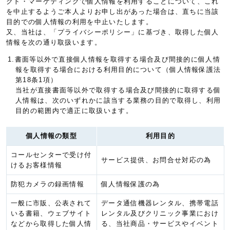
クト・マーケティングで個人情報を利用することについて、これ
を中止するようご本人よりお申し出があった場合は、直ちに当該
目的での個人情報の利用を中止いたします。
又、当社は、「プライバシーポリシー」に基づき、取得した個人
情報を次の通り取扱います。
1.書面等以外で直接個人情報を取得する場合及び間接的に個人情
報を取得する場合における利用目的について（個人情報保護法
第18条1項）
当社が直接書面等以外で取得する場合及び間接的に取得する個
人情報は、次のいずれかに該当する業務の目的で取得し、利用
目的の範囲内で適正に取扱います。
個人情報の類型
利用目的
コールセンターで受け付
サービス提供、お問合せ対応の為
けるお客様情報
防犯カメラの録画情報
個人情報保護の為
一般に市販、公表されて
データ通信機器レンタル、携帯電話
いる書籍、ウェブサイト
レンタル及びクリニック事業におけ
などから取得した個人情
る、当社商品・サービスやイベント