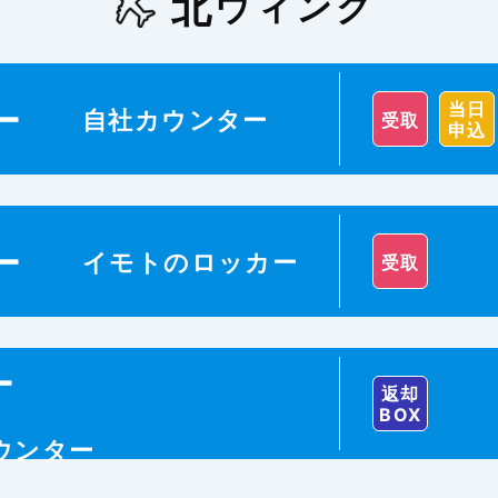
北
ウィング
当日
ー
自社カウンター
受取
申込
ー
イモトのロッカー
受取
ー
返却
BOX
カウンター