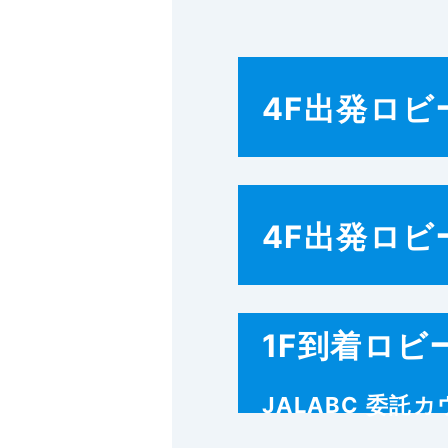
4F出発ロビ
4F出発ロビ
1F到着ロビ
JALABC 委託