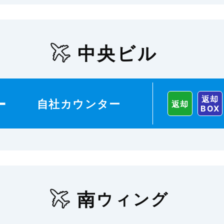
中央ビル
返却
ー
自社カウンター
返却
BOX
南
ウィング