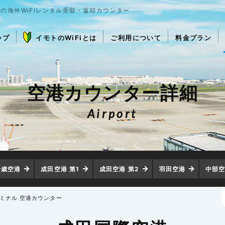
の海外WiFiレンタル受取・返却カウンター
ップ
イモトのWiFiとは
ご利用について
料金プラン
空港カウンター詳細
Airport
千歳空港
成田空港 第1
成田空港 第2
羽田空港
中部
ーミナル 空港カウンター