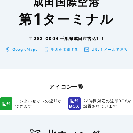
成田国際空港
1
第
ターミナル
〒282-0004 千葉県成田市古込1-1
GoogleMaps
地図を印刷
する
URLをメール
で送る
アイコン一覧
返却
レンタルセットの返却が
24時間対応の返却BOXが
返却
できます
BOX
設置されています