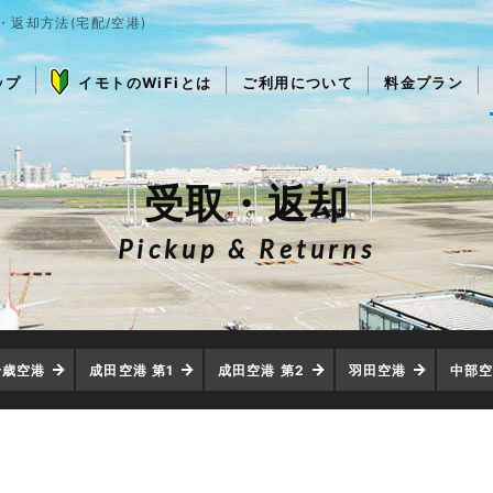
・返却方法(宅配/空港)
ップ
イモトのWiFiとは
ご利用について
料金プラン
受取・返却
Pickup & Returns
千歳空港
成田空港 第1
成田空港 第2
羽田空港
中部