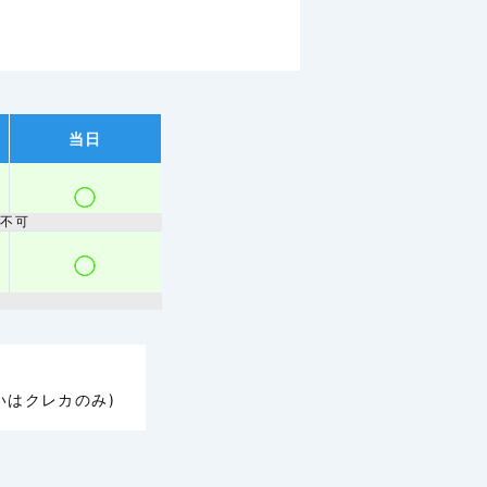
当日
取不可
いはクレカのみ)