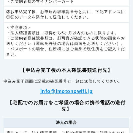
・ご契約者様のマイナンバーカード
ラオス
6.0円/秒(360円/分)
③お申込完了後、お申込内容確認番号と共に、下記アドレスに
ヨーロッパ
①②のデータを添付して送信してください。
アイルランド
5.3円/秒(320円/分)
＜注意事項＞
・法人確認書類は、取得から6ヶ月以内のものに限ります。
イギリス
5.3円/秒(320円/分)
・ご契約者様確認書類は、顔写真が確認できる状態の画像をお
送りください（運転免許証の場合は両面をお送りください）。
イタリア
5.3円/秒(320円/分)
・パスポートの場合、住所欄にはご自身で現住所をご記入くだ
さい。
オランダ
5.3円/秒(320円/分)
オーストリア(EU)
5.3円/秒(320円/分)
【申込み完了後の本人確認書類送付先】
オーランド諸島
6.0円/秒(360円/分)
申込み完了画面に記載の確認番号と一緒に送信してください。
ギリシア
5.3円/秒(320円/分)
info@imotonowifi.jp
サンマリノ
5.3円/秒(320円/分)
【宅配でのお届けをご希望の場合の携帯電話の送付
スイス
5.3円/秒(320円/分)
先】
スヴァールバル諸島
6.0円/秒(360円/分)
法人の場合
スウェーデン
5.3円/秒(320円/分)
スペイン
5.3円/秒(320円/分)
原則として、法人確認書類、ご契約様確認書類に記載された住