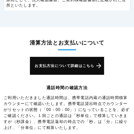
所といたします。
チェコ共和国
5.3円/秒(320円/分)
デンマーク
5.3円/秒(320円/分)
ドイツ
5.3円/秒(320円/分)
ノルウェー
5.3円/秒(320円/分)
清算方法とお支払いについて
ハンガリー
5.3円/秒(320円/分)
バチカン市国
5.3円/秒(320円/分)
お支払方法について詳細はこちら
バレアレス諸島
6.0円/秒(360円/分)
フィンランド
5.3円/秒(320円/分)
通話時間の確認方法
フランス
5.3円/秒(320円/分)
ご利用いただきました通話時間は、携帯電話内蔵の通話時間積算
ベルギー
5.3円/秒(320円/分)
カウンターにて確認いたします。携帯電話貸出時点でカウンター
ポルトガル
5.3円/秒(320円/分)
がリセットの状態（「00：00：00」）になっていることを、必ず
ご確認ください。１回ごとの通話は「秒単位」で積算していきま
ポーランド
5.3円/秒(320円/分)
すが（秒課金）、携帯電話返却の時点での「秒」は「分」に繰り
上げ、「分単位」にて精算いたします。
モナコ
5.3円/秒(320円/分)