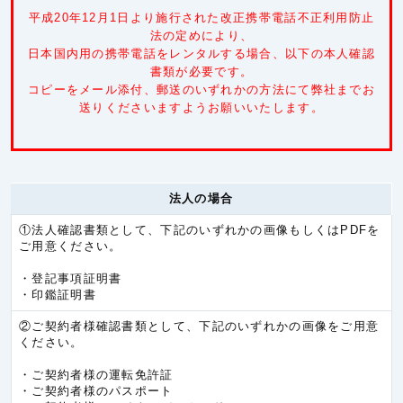
ミャンマー
5.3円/秒(320円/分)
平成20年12月1日より施行された改正携帯電話不正利用防止
中国
5.3円/秒(320円/分)
法の定めにより、
日本国内用の携帯電話をレンタルする場合、以下の本人確認
台湾
5.3円/秒(320円/分)
書類が必要です。
コピーをメール添付、郵送のいずれかの方法にて弊社までお
韓国
5.3円/秒(320円/分)
送りくださいますようお願いいたします。
香港
5.3円/秒(320円/分)
カンボジア
6.0円/秒(360円/分)
キルギス共和国
6.0円/秒(360円/分)
法人の場合
タジキスタン
6.0円/秒(360円/分)
①法人確認書類として、下記のいずれかの画像もしくはPDFを
ネパール
6.0円/秒(360円/分)
ご用意ください。
バングラデシュ
6.0円/秒(360円/分)
・登記事項証明書
・印鑑証明書
パキスタン
6.0円/秒(360円/分)
②ご契約者様確認書類として、下記のいずれかの画像をご用意
ブルネイ
6.0円/秒(360円/分)
ください。
ブータン
6.0円/秒(360円/分)
・ご契約者様の運転免許証
モンゴル
6.0円/秒(360円/分)
・ご契約者様のパスポート