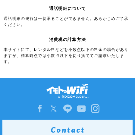
リヒテンシュタイン
5.3円/秒(320円/分)
通話明細について
ルクセンブルク
5.3円/秒(320円/分)
通話明細の発行は一切承ることができません。あらかじめご了承
アイスランド
6.0円/秒(360円/分)
ください。
アゼルバイジャン
6.0円/秒(360円/分)
消費税の計算方法
アルバニア
6.0円/秒(360円/分)
本サイトにて、レンタル料などを小数点以下の料金の場合があり
イギリス領ガーンジー島
6.0円/秒(360円/分)
ますが、精算時点では小数点以下を切り捨ててご請求いたしま
す。
イギリス領ジブラルタル
6.0円/秒(360円/分)
ウクライナ
6.0円/秒(360円/分)
エストニア
6.0円/秒(360円/分)
キプロス
6.0円/秒(360円/分)
クロアチア
6.0円/秒(360円/分)
グリーンランド
6.0円/秒(360円/分)
グルジア
6.0円/秒(360円/分)
ジャージー
6.0円/秒(360円/分)