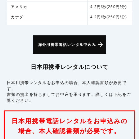
アメリカ
4.2円/秒(250円/分)
カナダ
4.2円/秒(250円/分)
アラスカ
6.0円/秒(360円/分)
アジア
海外用携帯電話レンタル申込み
インド
5.3円/秒(320円/分)
インドネシア
5.3円/秒(320円/分)
日本用携帯レンタルについて
シンガポール
5.3円/秒(320円/分)
スリランカ
5.3円/秒(320円/分)
日本用携帯レンタルをお申込の場合、本人確認書類が必要で
す。
タイ
5.3円/秒(320円/分)
書類の提出を持ちましてお申込を承ります。詳しくは下記をご
フィリピン
5.3円/秒(320円/分)
覧ください。
ベトナム
5.3円/秒(320円/分)
マカオ
5.3円/秒(320円/分)
日本用携帯電話レンタルをお申込みの
マレーシア
場合、本人確認書類が必要です。
5.3円/秒(320円/分)