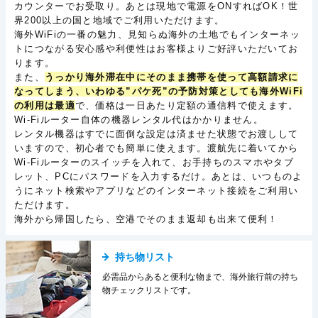
カウンターでお受取り。あとは現地で電源をONすればOK！世
界200以上の国と地域でご利用いただけます。
海外WiFiの一番の魅力、見知らぬ海外の土地でもインターネッ
トにつながる安心感や利便性はお客様よりご好評いただいてお
ります。
また、
うっかり海外滞在中にそのまま携帯を使って高額請求に
なってしまう、いわゆる”パケ死”の予防対策としても海外WiFi
の利用は最適
で、価格は一日あたり定額の通信料で使えます。
Wi-Fiルーター自体の機器レンタル代はかかりません。
レンタル機器はすでに面倒な設定は済ませた状態でお渡しして
いますので、初心者でも簡単に使えます。渡航先に着いてから
Wi-Fiルーターのスイッチを入れて、お手持ちのスマホやタブ
レット、PCにパスワードを入力するだけ。あとは、いつものよ
うにネット検索やアプリなどのインターネット接続をご利用い
ただけます。
海外から帰国したら、空港でそのまま返却も出来て便利！
持ち物リスト
必需品からあると便利な物まで、海外旅行前の持ち
物チェックリストです。