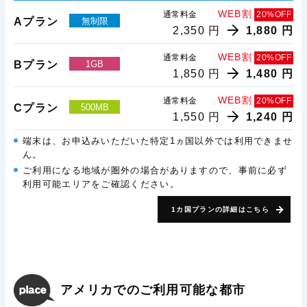
WEB割
通常料金
20%OFF
Aプラン
無制限
2,350 円
1,880 円
WEB割
通常料金
20%OFF
Bプラン
1GB
1,850 円
1,480 円
WEB割
通常料金
20%OFF
Cプラン
500MB
1,550 円
1,240 円
端末は、お申込みいただいた特定1ヵ国以外では利用できませ
ん。
ご利用になる地域が圏外の場合がありますので、事前に必ず
利用可能エリアをご確認ください。
1カ国プランの詳細はこちら
アメリカでのご利用可能な都市