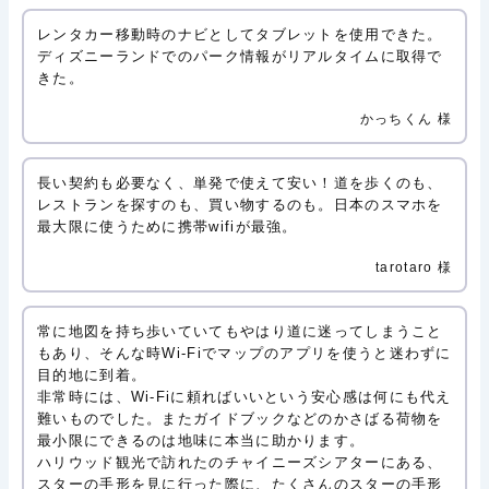
レンタカー移動時のナビとしてタブレットを使用できた。
ディズニーランドでのパーク情報がリアルタイムに取得で
きた。
かっちくん 様
長い契約も必要なく、単発で使えて安い！道を歩くのも、
レストランを探すのも、買い物するのも。日本のスマホを
最大限に使うために携帯wifiが最強。
tarotaro 様
常に地図を持ち歩いていてもやはり道に迷ってしまうこと
もあり、そんな時Wi-Fiでマップのアプリを使うと迷わずに
目的地に到着。
非常時には、Wi-Fiに頼ればいいという安心感は何にも代え
難いものでした。またガイドブックなどのかさばる荷物を
最小限にできるのは地味に本当に助かります。
ハリウッド観光で訪れたのチャイニーズシアターにある、
スターの手形を見に行った際に、たくさんのスターの手形