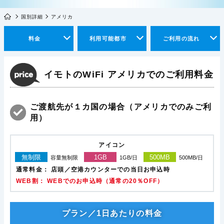
国別詳細
アメリカ
料金
利用可能都市
ご利用の流れ
イモトのWiFi アメリカでのご利用料金
ご渡航先が１カ国の場合（アメリカでのみご利
用）
アイコン
無制限
1GB
500MB
容量無制限
1GB/日
500MB/日
通常料金：
店頭／空港カウンターでの当日お申込時
WEB割： WEBでのお申込時（通常の20％OFF）
プラン／1日あたりの料金