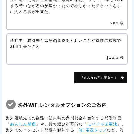
する時つながるのが速かったので欲しかったチケットを手
に入れる事が出来た。
Mari 様
移動中、取引先と緊急の連絡をとれたことや複数の端末で
利用出来たこと
jｗata 様
「みんなの声」募集中！
海外WiFiレンタルオプションのご案内
海外渡航先での盗難・紛失時の弁償代金を免除する補償制度
「
あんしん補償
」や、持ち運びが可能な「
モバイル充電池
」、
海外でのコンセント問題を解決する「
3口電源タップ
など、海