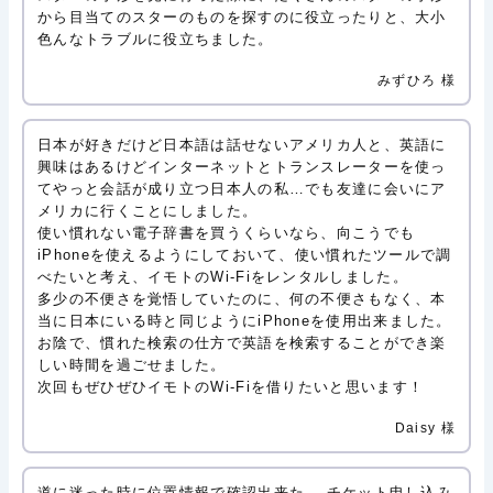
から目当てのスターのものを探すのに役立ったりと、大小
色んなトラブルに役立ちました。
みずひろ 様
日本が好きだけど日本語は話せないアメリカ人と、英語に
興味はあるけどインターネットとトランスレーターを使っ
てやっと会話が成り立つ日本人の私…でも友達に会いにア
メリカに行くことにしました。
使い慣れない電子辞書を買うくらいなら、向こうでも
iPhoneを使えるようにしておいて、使い慣れたツールで調
べたいと考え、イモトのWi-Fiをレンタルしました。
多少の不便さを覚悟していたのに、何の不便さもなく、本
当に日本にいる時と同じようにiPhoneを使用出来ました。
お陰で、慣れた検索の仕方で英語を検索することができ楽
しい時間を過ごせました。
次回もぜひぜひイモトのWi-Fiを借りたいと思います！
Daisy 様
道に迷った時に位置情報で確認出来た。 チケット申し込み