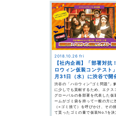
2018.10.26 fri
【社内企画】「部署対抗
ロウィン仮装コンテスト」
月31日（水）に渋谷で開
渋谷の「ハロウィン”ゴミ問題”」
に少しでも貢献するため、エクス
グローバルの各部署を代表した仮
ームがゴミ袋を持って一般の方に
（=ゴミ捨て）を呼びかけ、その
て貰ったゴミの量で仮装No.1を決