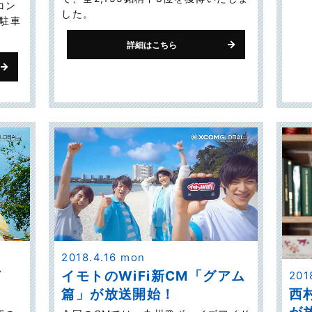
コン
した。
(駐車
詳細はこちら
2018.4.16 mon
イ
イモトのWiFi新CM「グアム
201
西
篇」が放送開始！