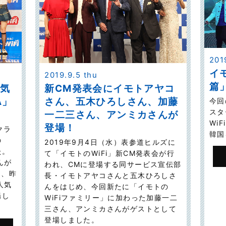
201
イ
2019.9.5 thu
篇
人気
新CM発表会にイモトアヤコ
A」
さん、五木ひろしさん、加藤
今回
スタ
一二三さん、アンミカさんが
Wi
登場！
クラ
韓国
の
2019年9月4日（水）表参道ヒルズに
た。
て「イモトのWiFi」新CM発表会が行
んが
われ、CMに登場する同サービス宣伝部
る、昨
長・イモトアヤコさんと五木ひろしさ
人気
んをはじめ、今回新たに「イモトの
場し
WiFiファミリー」に加わった加藤一二
三さん、アンミカさんがゲストとして
登場しました。