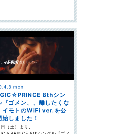
9.4.8 mon
G!C☆PRINCE 8thシン
ル『ゴメン、、離したくな
イモトのWiFi ver.を公
開始しました！
6日（土）より、
G!C☆PRINCE 8thシングル『ゴメ