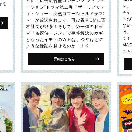
ビにて広告融合型コンテンツ“アドフュ
せを
ン、
ージョン”ドラマ第二弾「ザ・リアリテ
チャ
ィ・ショー～突然コマーシャルドラマ2
トの
～」が放送されます。再び番宣CMに西
な新
村社長が登場！そして、第一弾のドラ
は、
マ『名探偵コジン』で事件解決のカギ
で！
となったイモトのWiFiは、今年はどの
MA
ような活躍を見せるのか！！？
ころ
詳細はこちら