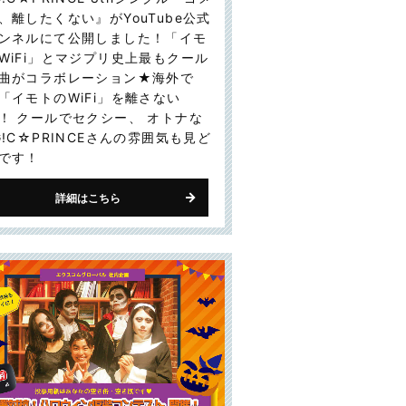
、離したくない』がYouTube公式
ンネルにて公開しました！「イモ
WiFi」とマジプリ史上最もクール
曲がコラボレーション★海外で
「イモトのWiFi」を離さない
！ クールでセクシー、 オトナな
G!C☆PRINCEさんの雰囲気も見ど
です！
詳細はこちら