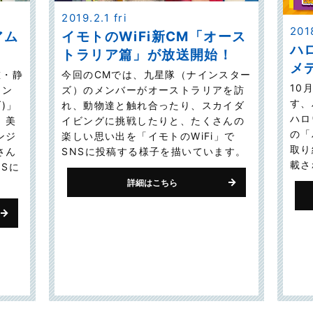
2019.2.1 fri
201
アム
イモトのWiFi新CM「オース
ハ
トラリア篇」が放送開始！
メ
重・静
今回のCMでは、九星隊（ナインスター
10
メン
ズ）のメンバーがオーストラリアを訪
す、
)」
れ、動物達と触れ合ったり、スカイダ
ハロ
、美
イビングに挑戦したりと、たくさんの
の「
ンジ
楽しい思い出を「イモトのWiFi」で
取り
さん
SNSに投稿する様子を描いています。
載さ
NSに
詳細はこちら