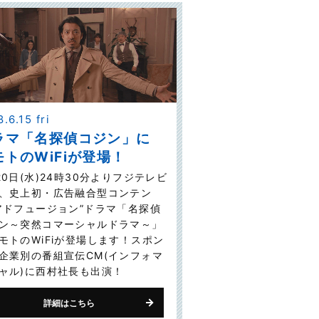
.6.15 fri
ラマ「名探偵コジン」に
モトのWiFiが登場！
20日(水)24時30分よりフジテレビ
、史上初・広告融合型コンテン
アドフュージョン”ドラマ「名探偵
ン～突然コマーシャルドラマ～」
モトのWiFiが登場します！スポン
企業別の番組宣伝CM(インフォマ
ャル)に西村社長も出演！
詳細はこちら