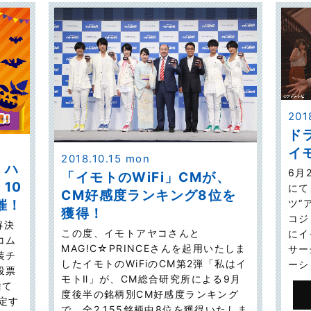
2018
ド
イ
2018.10.15 mon
！ハ
6月
「イモトのWiFi」CMが、
10
にて
CM好感度ランキング8位を
催！
ツ“
獲得！
コジ
解決
この度、イモトアヤコさんと
にイ
コム
MAG!C☆PRINCEさんを起用いたしま
サー
装チ
したイモトのWiFiのCM第2弾「私はイ
ーシ
投票
モトⅡ」が、CM総合研究所による9月
捨て
度後半の銘柄別CM好感度ランキング
定す
で、全2,155銘柄中8位を獲得いたしま