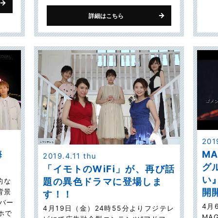
詳細はこちら
201
MA
海
2019.4.11 thu
グ
「イモトのWiFi」が、再び話
い』
題の異色ドラマに登場しま
的な
開
背景
す！！
ンバー
4月
4月19日（金）24時55分よりフジテレ
ホで
MA