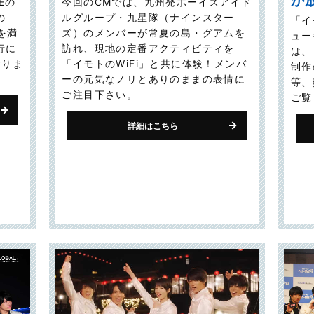
が
Eの
今回のCMでは、九州発ボーイズアイド
の
ルグループ・九星隊（ナインスター
「イ
を満
ズ）のメンバーが常夏の島・グアムを
ュー
行に
訪れ、現地の定番アクティビティを
は、
おりま
「イモトのWiFi」と共に体験！メンバ
制作
ーの元気なノリとありのままの表情に
等、
ご注目下さい。
ご覧
詳細はこちら