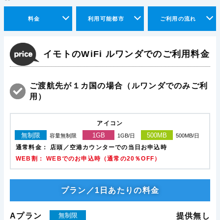
料金
利用可能都市
ご利用の流れ
イモトのWiFi ルワンダでのご利用料金
ご渡航先が１カ国の場合（ルワンダでのみご利
用）
アイコン
無制限
1GB
500MB
容量無制限
1GB/日
500MB/日
通常料金：
店頭／空港カウンターでの当日お申込時
WEB割： WEBでのお申込時（通常の20％OFF）
プラン／1日あたりの料金
Aプラン
無制限
提供無し