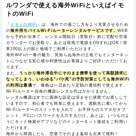
ルワンダで使える海外WiFiといえばイモ
トのWiFi
「
イモトのWiFi
」は、海外での過ごし方をより充実させるため
の
海外用モバイルWi-Fiルーターレンタルサービスです。
WEB
から予約が出来て、レンタル開始日（受取日）前に宅配や空港
カウンターでお受取り。あとは現地で電源をONすればOK！世
界200以上の国と地域でご利用いただけます。
海外WiFiの一番の魅力、見知らぬ海外の土地でもインターネッ
トにつながる安心感や利便性はお客様よりご好評いただいてお
ります。
また、
うっかり海外滞在中にそのまま携帯を使って高額請求に
なってしまう、いわゆる”パケ死”の予防対策としても海外WiFi
の利用は最適
で、価格は一日あたり定額の通信料で使えます。
Wi-Fiルーター自体の機器レンタル代はかかりません。
レンタル機器はすでに面倒な設定は済ませた状態でお渡しして
いますので、初心者でも簡単に使えます。渡航先に着いてから
Wi-Fiルーターのスイッチを入れて、お手持ちのスマホやタブ
レット、PCにパスワードを入力するだけ。あとは、いつものよ
うにネット検索やアプリなどのインターネット接続をご利用い
ただけます。
海外から帰国したら、空港でそのまま返却も出来て便利！