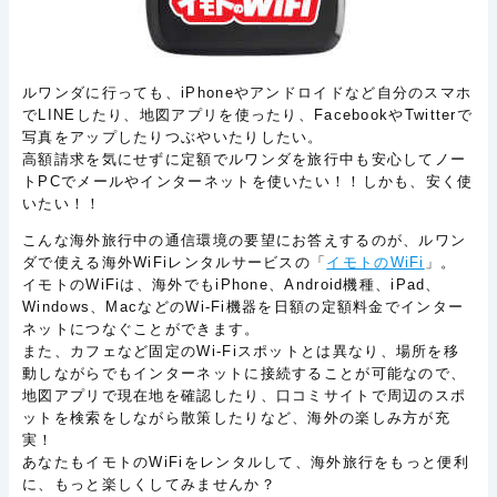
ルワンダに行っても、iPhoneやアンドロイドなど自分のスマホ
でLINEしたり、地図アプリを使ったり、FacebookやTwitterで
写真をアップしたりつぶやいたりしたい。
高額請求を気にせずに定額でルワンダを旅行中も安心してノー
トPCでメールやインターネットを使いたい！！しかも、安く使
いたい！！
こんな海外旅行中の通信環境の要望にお答えするのが、ルワン
ダで使える海外WiFiレンタルサービスの「
イモトのWiFi
」。
イモトのWiFiは、海外でもiPhone、Android機種、iPad、
Windows、MacなどのWi-Fi機器を日額の定額料金でインター
ネットにつなぐことができます。
また、カフェなど固定のWi-Fiスポットとは異なり、場所を移
動しながらでもインターネットに接続することが可能なので、
地図アプリで現在地を確認したり、口コミサイトで周辺のスポ
ットを検索をしながら散策したりなど、海外の楽しみ方が充
実！
あなたもイモトのWiFiをレンタルして、海外旅行をもっと便利
に、もっと楽しくしてみませんか？