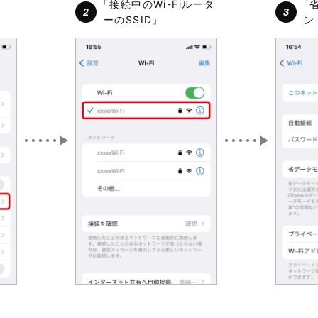
「接続中のWi-Fiルータ
「
」
ーのSSID」
ン