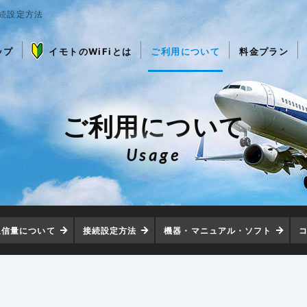
接続設定方法
ップ
イモトのWiFiとは
ご利用について
料金プラン
ご利用について
Usage
通信量について
接続設定方法
機器・マニュアル・ソフト