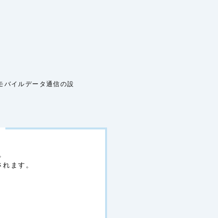
モバイルデータ通信の設
！
。
されます。