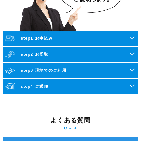
step1 お申込み
step2 お受取
step3 現地でのご利用
step4 ご返却
よくある質問
Q & A