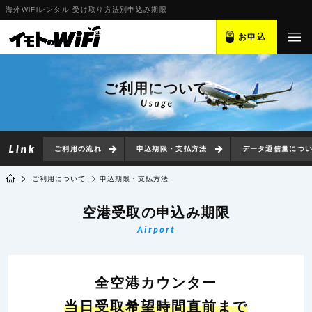
海外WiFiレンタル 受け取り方法別申込み期限
お申込
ご利用について
ご利用の流れ
申込期限・支払方法
データ通信量につ
ご利用について
申込期限・支払方法
空港受取の
申込み期限
Airport
全空港カウンター
当日受取希望時間直前まで