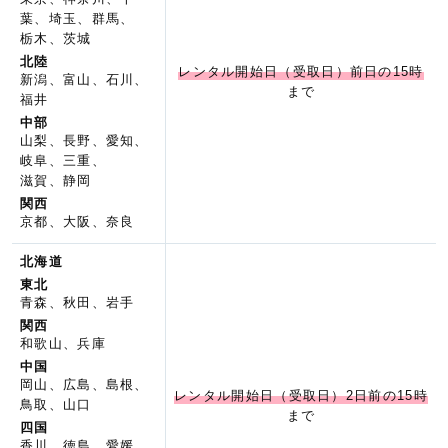
葉、埼玉、群馬、
栃木、茨城
北陸
レンタル開始日（受取日）前日の15時
新潟、富山、石川、
まで
福井
中部
山梨、長野、愛知、
岐阜、三重、
滋賀、静岡
関西
京都、大阪、奈良
北海道
東北
青森、秋田、岩手
関西
和歌山、兵庫
中国
岡山、広島、島根、
レンタル開始日（受取日）2日前の15時
鳥取、山口
まで
四国
香川、徳島、愛媛、