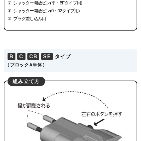
⑦
シャッター開放ピン(平・BFタイプ用)
⑧
シャッター開放ピン(0・02タイプ用)
⑨
プラグ差し込み口
B
C
CB
SE
タイプ
（ブロックA単体）
組み立て方