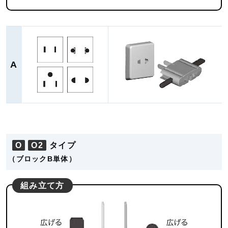
A
O
O2
タイプ
（ブロックB単体）
組み立て方