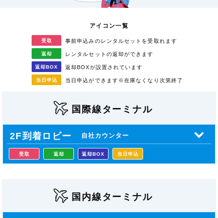
アイコン一覧
受取
事前申込みのレンタル
セットを受取れます
返却
レンタルセットの返却が
できます
返却
BOX
返却BOXが
設置されています
当日
申込
当日申込ができます
※在庫なくなり次第終了
国際線ターミナル
2F到着ロビー
自社カウンター
受取
返却
返却BOX
当日申込
国内線ターミナル