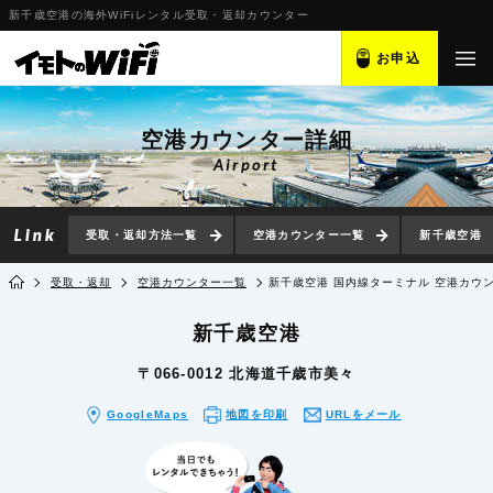
新千歳空港の海外WiFiレンタル受取・返却カウンター
お申込
空港カウンター詳細
Airport
受取・返却方法一覧
空港カウンター一覧
新千歳空港
受取・返却
空港カウンター一覧
新千歳空港 国内線ターミナル 空港カウ
新千歳空港
〒066-0012 北海道千歳市美々
GoogleMaps
地図を印刷
URLをメール