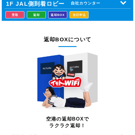
1F JAL側到着
ロビー
自社カウンター
受取
返却
返却BOX
当日申込
返却BOXについて
空港の返却BOXで
ラクラク返却！