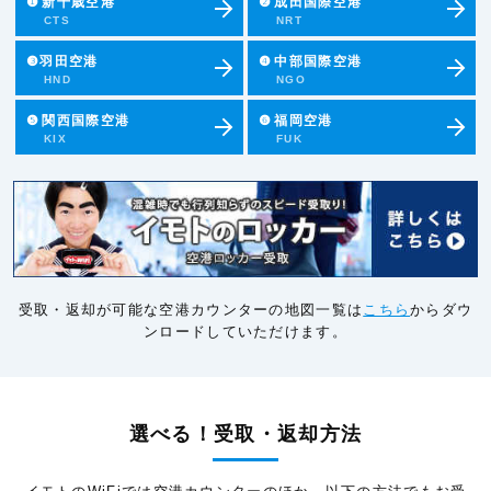
❶
新千歳空港
❷
成田国際空港
CTS
NRT
❸羽田空港
❹
中部国際空港
HND
NGO
❺
関西国際空港
❻
福岡空港
KIX
FUK
受取・返却が可能な空港カウンターの地図一覧は
こちら
からダウ
ンロードしていただけます。
選べる！受取・返却方法