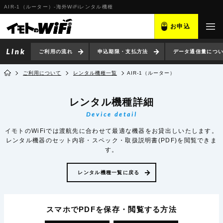
AIR-1（ルーター）-海外WiFiレンタル機種
お申込
ご利用の流れ
申込期限・支払方法
データ通信量につ
ご利用について
レンタル機種一覧
AIR-1（ルーター）
レンタル機種詳細
Device detail
イモトのWiFiでは渡航先に合わせて最適な機器をお貸出しいたします。
レンタル機器のセット内容・スペック・取扱説明書(PDF)を閲覧できま
す。
レンタル機種一覧に戻る
スマホでPDFを保存・閲覧
する方法