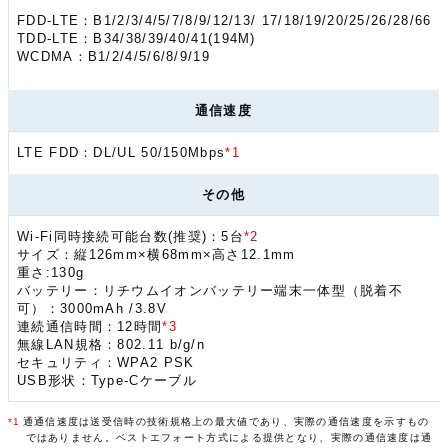
FDD-LTE：B1/2/3/4/5/7/8/9/12/13/ 17/18/19/20/25/26/28/66
TDD-LTE：B34/38/39/40/41(194M)
WCDMA：B1/2/4/5/6/8/9/19
通信速度
LTE FDD：DL/UL 50/150Mbps
*1
その他
Wi-Fi同時接続可能台数(推奨)：5台
*2
サイズ：縦126mm×横68mm×高さ12.1mm
重さ:130g
バッテリー：リチウムイオンバッテリー端末一体型（脱着不
可）：3000mAh /3.8V
連続通信時間：12時間
*3
無線LAN規格：802.11 b/g/n
セキュリティ：WPA2 PSK
USB形状：Type-Cケーブル
*1
通通信速度は送受信時の技術規格上の最大値であり、実際の通信速度を示すもの
ではありません。ベストエフォート方式による提供となり、実際の通信速度は通