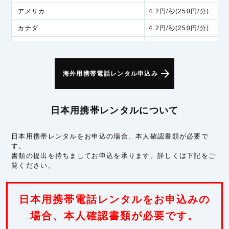
アメリカ
4.2円/秒(250円/分)
カナダ
4.2円/秒(250円/分)
アラスカ
6.0円/秒(360円/分)
アジア
海外用携帯電話レンタル申込み
インド
5.3円/秒(320円/分)
インドネシア
5.3円/秒(320円/分)
日本用携帯レンタルについて
シンガポール
5.3円/秒(320円/分)
スリランカ
5.3円/秒(320円/分)
日本用携帯レンタルをお申込の場合、本人確認書類が必要で
す。
タイ
5.3円/秒(320円/分)
書類の提出を持ちましてお申込を承ります。詳しくは下記をご
フィリピン
5.3円/秒(320円/分)
覧ください。
ベトナム
5.3円/秒(320円/分)
マカオ
5.3円/秒(320円/分)
日本用携帯電話レンタルをお申込みの
マレーシア
場合、本人確認書類が必要です。
5.3円/秒(320円/分)