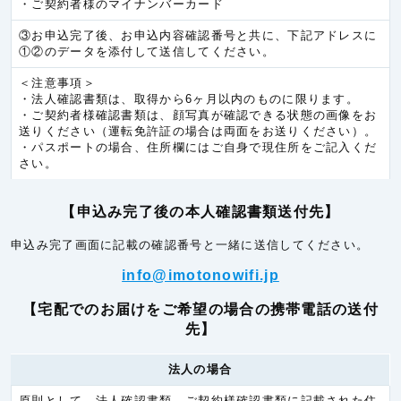
・ご契約者様のマイナンバーカード
ラオス
6.0円/秒(360円/分)
③お申込完了後、お申込内容確認番号と共に、下記アドレスに
ヨーロッパ
①②のデータを添付して送信してください。
アイルランド
5.3円/秒(320円/分)
＜注意事項＞
・法人確認書類は、取得から6ヶ月以内のものに限ります。
イギリス
5.3円/秒(320円/分)
・ご契約者様確認書類は、顔写真が確認できる状態の画像をお
送りください（運転免許証の場合は両面をお送りください）。
イタリア
5.3円/秒(320円/分)
・パスポートの場合、住所欄にはご自身で現住所をご記入くだ
さい。
オランダ
5.3円/秒(320円/分)
オーストリア(EU)
5.3円/秒(320円/分)
【申込み完了後の本人確認書類送付先】
オーランド諸島
6.0円/秒(360円/分)
申込み完了画面に記載の確認番号と一緒に送信してください。
ギリシア
5.3円/秒(320円/分)
info@imotonowifi.jp
サンマリノ
5.3円/秒(320円/分)
【宅配でのお届けをご希望の場合の携帯電話の送付
スイス
5.3円/秒(320円/分)
先】
スヴァールバル諸島
6.0円/秒(360円/分)
法人の場合
スウェーデン
5.3円/秒(320円/分)
スペイン
5.3円/秒(320円/分)
原則として、法人確認書類、ご契約様確認書類に記載された住