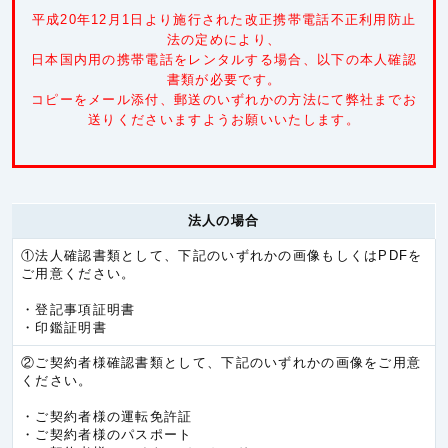
ミャンマー
5.3円/秒(320円/分)
平成20年12月1日より施行された改正携帯電話不正利用防止
中国
5.3円/秒(320円/分)
法の定めにより、
日本国内用の携帯電話をレンタルする場合、以下の本人確認
台湾
5.3円/秒(320円/分)
書類が必要です。
コピーをメール添付、郵送のいずれかの方法にて弊社までお
韓国
5.3円/秒(320円/分)
送りくださいますようお願いいたします。
香港
5.3円/秒(320円/分)
カンボジア
6.0円/秒(360円/分)
キルギス共和国
6.0円/秒(360円/分)
法人の場合
タジキスタン
6.0円/秒(360円/分)
①法人確認書類として、下記のいずれかの画像もしくはPDFを
ネパール
6.0円/秒(360円/分)
ご用意ください。
バングラデシュ
6.0円/秒(360円/分)
・登記事項証明書
・印鑑証明書
パキスタン
6.0円/秒(360円/分)
②ご契約者様確認書類として、下記のいずれかの画像をご用意
ブルネイ
6.0円/秒(360円/分)
ください。
ブータン
6.0円/秒(360円/分)
・ご契約者様の運転免許証
モンゴル
6.0円/秒(360円/分)
・ご契約者様のパスポート