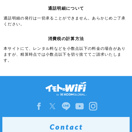
リヒテンシュタイン
5.3円/秒(320円/分)
通話明細について
ルクセンブルク
5.3円/秒(320円/分)
通話明細の発行は一切承ることができません。あらかじめご了承
アイスランド
6.0円/秒(360円/分)
ください。
アゼルバイジャン
6.0円/秒(360円/分)
消費税の計算方法
アルバニア
6.0円/秒(360円/分)
本サイトにて、レンタル料などを小数点以下の料金の場合があり
イギリス領ガーンジー島
6.0円/秒(360円/分)
ますが、精算時点では小数点以下を切り捨ててご請求いたしま
す。
イギリス領ジブラルタル
6.0円/秒(360円/分)
ウクライナ
6.0円/秒(360円/分)
エストニア
6.0円/秒(360円/分)
キプロス
6.0円/秒(360円/分)
クロアチア
6.0円/秒(360円/分)
グリーンランド
6.0円/秒(360円/分)
グルジア
6.0円/秒(360円/分)
ジャージー
6.0円/秒(360円/分)