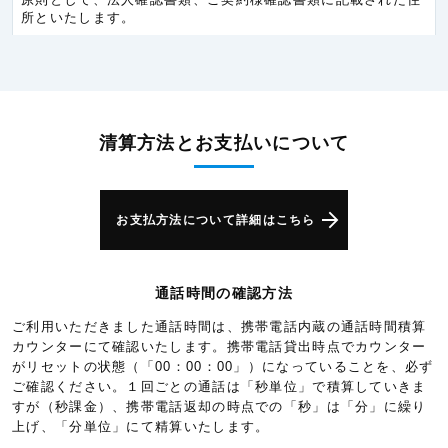
所といたします。
チェコ共和国
5.3円/秒(320円/分)
デンマーク
5.3円/秒(320円/分)
ドイツ
5.3円/秒(320円/分)
ノルウェー
5.3円/秒(320円/分)
清算方法とお支払いについて
ハンガリー
5.3円/秒(320円/分)
バチカン市国
5.3円/秒(320円/分)
お支払方法について詳細はこちら
バレアレス諸島
6.0円/秒(360円/分)
フィンランド
5.3円/秒(320円/分)
通話時間の確認方法
フランス
5.3円/秒(320円/分)
ご利用いただきました通話時間は、携帯電話内蔵の通話時間積算
ベルギー
5.3円/秒(320円/分)
カウンターにて確認いたします。携帯電話貸出時点でカウンター
ポルトガル
5.3円/秒(320円/分)
がリセットの状態（「00：00：00」）になっていることを、必ず
ご確認ください。１回ごとの通話は「秒単位」で積算していきま
ポーランド
5.3円/秒(320円/分)
すが（秒課金）、携帯電話返却の時点での「秒」は「分」に繰り
上げ、「分単位」にて精算いたします。
モナコ
5.3円/秒(320円/分)