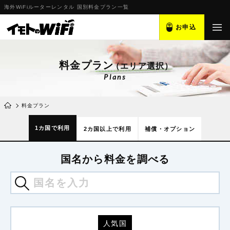
海外WiFiルーターレンタル 国別料金プラン一覧
お申込
料金プラン
（エリア選択）
Plans
料金プラン
1カ国で利用
2カ国以上で利用
補償・オプション
国名から料金を調べる
人気国