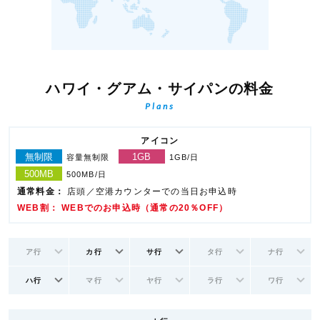
ハワイ・グアム・サイパンの料金
Plans
アイコン
無制限
1GB
容量無制限
1GB/日
500MB
500MB/日
通常料金：
店頭／空港カウンターでの当日お申込時
WEB割： WEBでのお申込時（通常の20％OFF）
ア行
カ行
サ行
タ行
ナ行
ハ行
マ行
ヤ行
ラ行
ワ行