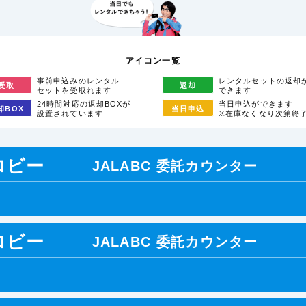
アイコン一覧
事前申込みのレンタル
レンタルセットの返却
受取
返却
セットを受取れます
できます
24時間対応の返却BOXが
当日申込ができます
却
BOX
当日
申込
設置されています
※在庫なくなり次第終
ロビー
JALABC 委託カウンター
ロビー
JALABC 委託カウンター