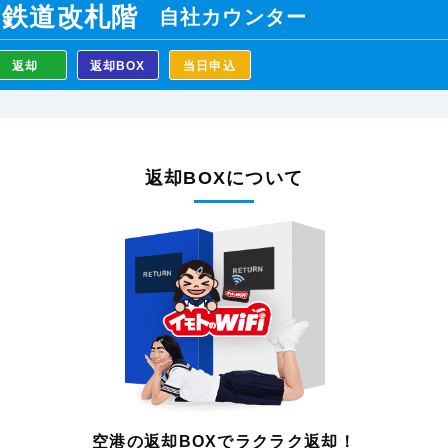
 鉄道
改札階
自社カウンター
返却
返却BOX
当日申込
返却BOXについて
空港の返却BOXで
ラクラク返却！