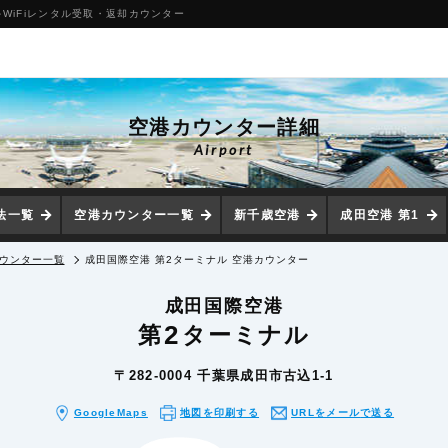
WiFiレンタル受取・返却カウンター
空港カウンター詳細
Airport
法一覧
空港カウンター一覧
新千歳空港
成田空港 第1
ウンター一覧
成田国際空港 第2ターミナル 空港カウンター
成田国際空港
2
第
ターミナル
〒282-0004 千葉県成田市古込1-1
GoogleMaps
地図を印刷
する
URLをメール
で送る