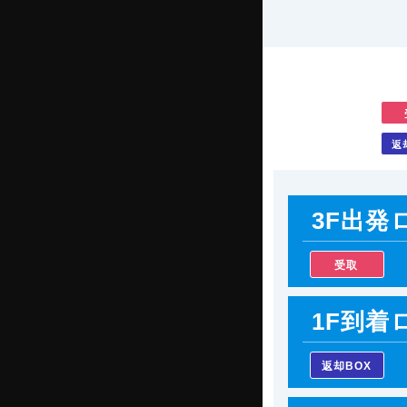
返
3F出発
受取
1F到着
返却BOX