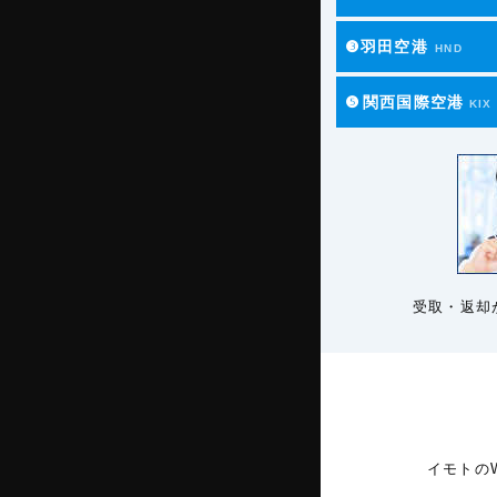
❸羽田空港
HND
❺
関西国際空港
KIX
受取・返却
イモトの