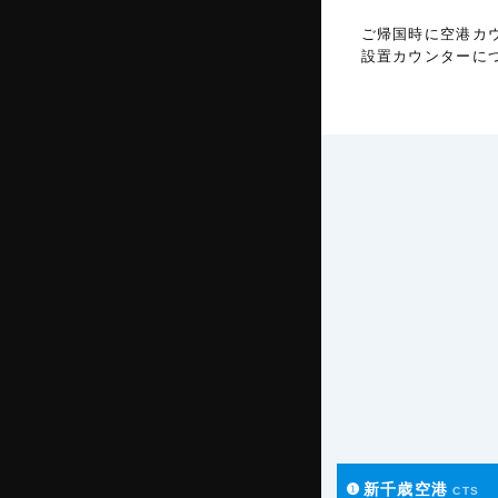
ご帰国時に空港カ
設置カウンターに
❶
新千歳空港
CTS