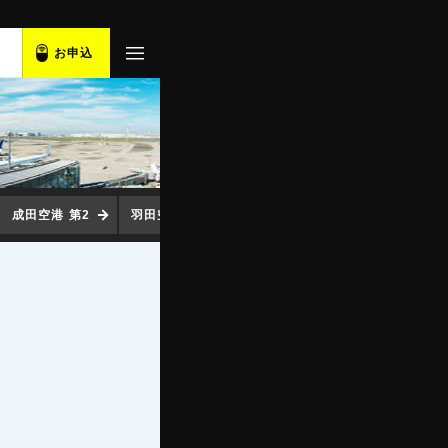
お申込
成田空港 第2
羽田空港
中部空港
関西空港
福岡