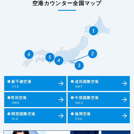
空港カウンター全国マップ
❶
新千歳空港
❷
成田国際空港
CTS
NRT
❸羽田空港
❹
中部国際空港
HND
NGO
❺
関西国際空港
❻
福岡空港
KIX
FUK