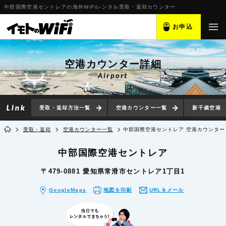
中部国際空港セントレアの海外WiFiレンタル受取・返却カウンター
お申込
空港カウンター詳細
Airport
受取・返却方法一覧
空港カウンター一覧
新千歳空港
受取・返却
空港カウンター一覧
中部国際空港セントレア 空港カウンター
中部国際空港セントレア
〒479-0881 愛知県常滑市セントレア1丁目1
GoogleMaps
地図を印刷
URLをメール