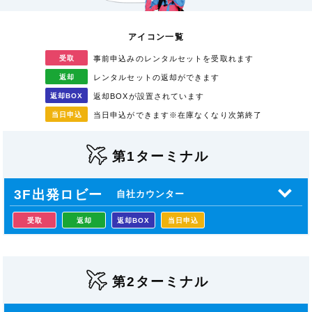
アイコン一覧
受取
事前申込みのレンタル
セットを受取れます
返却
レンタルセットの返却が
できます
返却
BOX
返却BOXが
設置されています
当日
申込
当日申込ができます
※在庫なくなり次第終了
第1ターミナル
3F出発ロビー
自社カウンター
受取
返却
返却BOX
当日申込
第2ターミナル