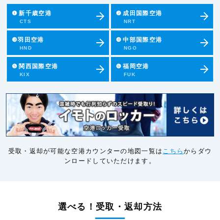
❶
新千歳空港
❷
成田国際空港
CTS
NRT
❸羽田空港
❹
中部国際空港
HND
NGO
❺
関西国際空港
❻
福岡空港
KIX
FUK
受取・返却が可能な空港カウンターの地図一覧は
こちら
からダウ
ンロードしていただけます。
選べる！受取・返却方法