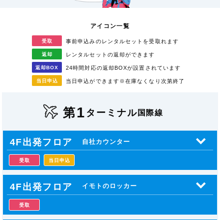
アイコン一覧
受取
事前申込みのレンタル
セットを受取れます
返却
レンタルセットの返却が
できます
返却
BOX
24時間対応の返却BOXが
設置されています
当日
申込
当日申込ができます
※在庫なくなり次第終了
1
第
ターミナル
国際線
4F出発フロア
自社カウンター
受取
当日申込
4F出発フロア
イモトのロッカー
受取