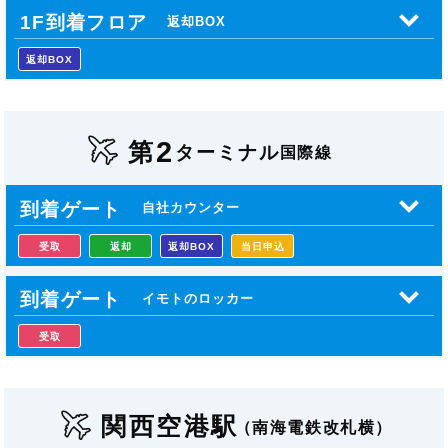
1F到着フロア
返却BOX
返却BOX
2
第
ターミナル
国際線
到着ゲート
自社カウンター
受取
返却
返却BOX
当日申込
到着ゲート
イモトのロッカー
受取
関西空港駅
（南海電鉄改札横）