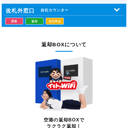
改札外窓口
自社カウンター
受取
返却
当日申込
返却BOXについて
空港の返却BOXで
ラクラク返却！