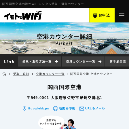
関西国際空港の海外WiFiレンタル受取・返却カウンター
お申込
空港カウンター詳細
Airport
受取・返却方法一覧
空港カウンター一覧
新千歳空港
受取・返却
空港カウンター一覧
関西国際空港 空港カウンター
関西国際空港
〒549-0001 大阪府泉佐野市泉州空港北1
GoogleMaps
地図を印刷
URLをメール