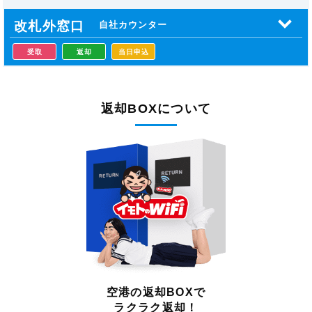
改札外窓口
自社カウンター
受取
返却
当日申込
返却BOXについて
空港の返却BOXで
ラクラク返却！