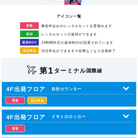
アイコン一覧
受取
事前申込みのレンタル
セットを受取れます
返却
レンタルセットの返却が
できます
返却
BOX
24時間対応の返却BOXが
設置されています
当日
申込
当日申込ができます
※在庫なくなり次第終了
1
第
ターミナル
国際線
4F出発フロア
自社カウンター
受取
当日申込
4F出発フロア
イモトのロッカー
受取