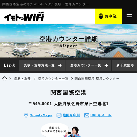
関西国際空港の海外WiFiレンタル受取・返却カウンター
お申込
空港カウンター詳細
Airport
受取・返却方法一覧
空港カウンター一覧
新千歳空港
受取・返却
空港カウンター一覧
関西国際空港 空港カウンター
関西国際空港
〒549-0001 大阪府泉佐野市泉州空港北1
GoogleMaps
地図を印刷
URLをメール