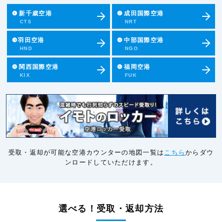
❶
新千歳空港
❷
成田国際空港
CTS
NRT
❸羽田空港
❹
中部国際空港
HND
NGO
❺
関西国際空港
❻
福岡空港
KIX
FUK
受取・返却が可能な空港カウンターの地図一覧は
こちら
からダウ
ンロードしていただけます。
選べる！受取・返却方法