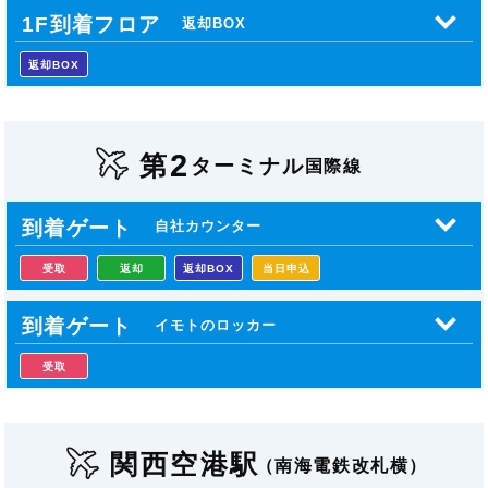
1F到着フロア
返却BOX
返却BOX
2
第
ターミナル
国際線
到着ゲート
自社カウンター
受取
返却
返却BOX
当日申込
到着ゲート
イモトのロッカー
受取
関西空港駅
（南海電鉄改札横）