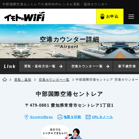
中部国際空港セントレアの海外WiFiレンタル受取・返却カウンター
お申込
空港カウンター詳細
Airport
受取・返却方法一覧
空港カウンター一覧
新千歳空港
受取・返却
空港カウンター一覧
中部国際空港セントレア 空港カウンター
中部国際空港セントレア
〒479-0881 愛知県常滑市セントレア1丁目1
GoogleMaps
地図を印刷
URLをメール