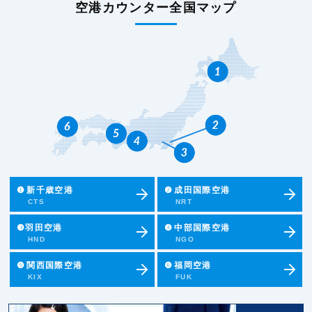
空港カウンター全国マップ
❶
新千歳空港
❷
成田国際空港
CTS
NRT
❸羽田空港
❹
中部国際空港
HND
NGO
❺
関西国際空港
❻
福岡空港
KIX
FUK