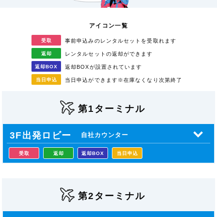
アイコン一覧
受取
事前申込みのレンタル
セットを受取れます
返却
レンタルセットの返却が
できます
返却
BOX
返却BOXが
設置されています
当日
申込
当日申込ができます
※在庫なくなり次第終了
第1ターミナル
3F出発ロビー
自社カウンター
受取
返却
返却BOX
当日申込
第2ターミナル