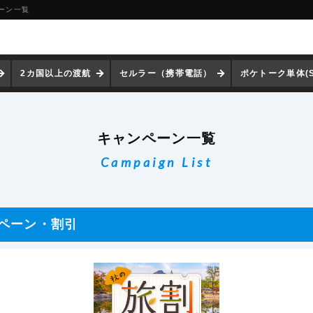
ペーン一覧
2カ国以上の渡航
セルラー（携帯電話）
ポケトーク単体(S
キャンペーン一覧
Campaign List
ペーン
・割引