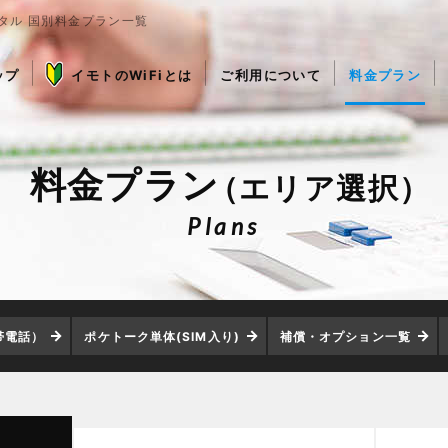
ンタル 国別料金プラン一覧
ップ
イモトのWiFiとは
ご利用について
料金プラン
料金プラン
（エリア選択）
Plans
帯電話）
ポケトーク単体(SIM入り)
補償・オプション一覧