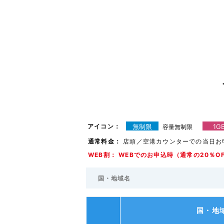
アイコン：
無制限
1G
容量無制限
通常料金：
店頭／空港カウンターでの当日お
WEB割： WEBでのお申込時（通常の20％O
国・地域名
国・地