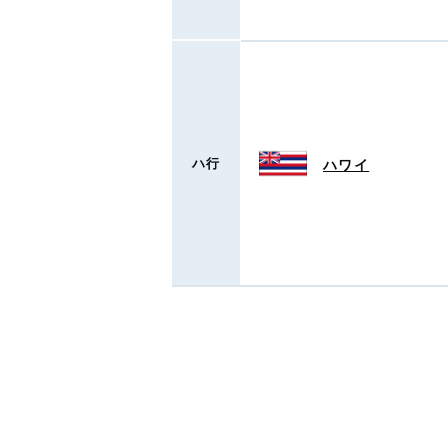
ハ行
ハワイ