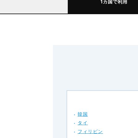
1カ国で利用
韓国
タイ
フィリピン