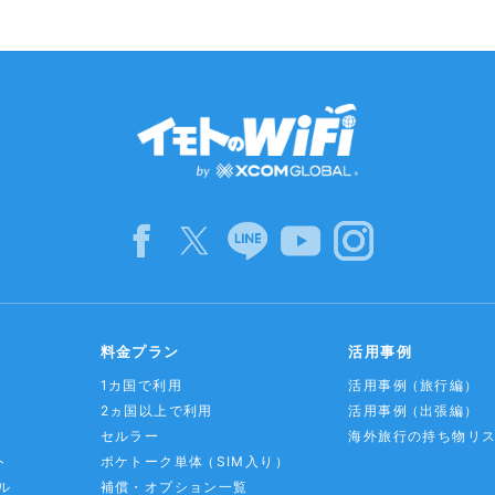
料金プラン
活用事例
1カ国で利用
活用事例
（旅行編）
2ヵ国以上で利用
活用事例
（出張編）
セルラー
海外旅行の持ち物リ
ト
ポケトーク単体
（SIM入り）
ル
補償・オプション一覧