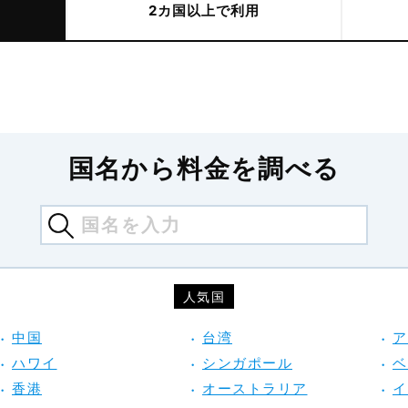
2カ国以上で利用
国名から料金を調べる
人気国
中国
台湾
ア
ハワイ
シンガポール
ベ
香港
オーストラリア
イ