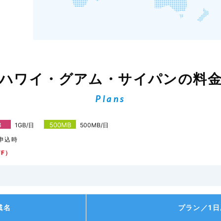
ハワイ・グアム・サイパンの料
Plans
B
500MB
1GB/日
500MB/日
申込時
FF）
域名
プラン／1