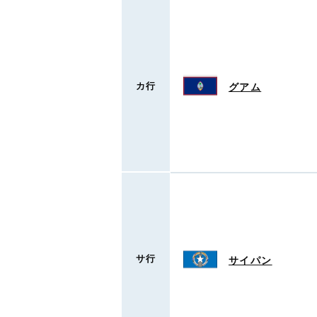
カ行
グアム
サ行
サイパン