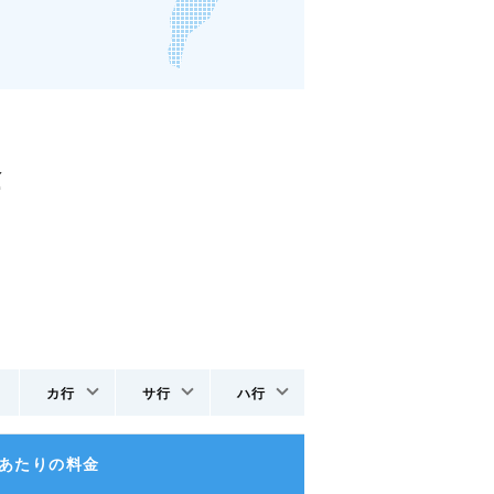
金
カ行
サ行
ハ行
日あたりの料金