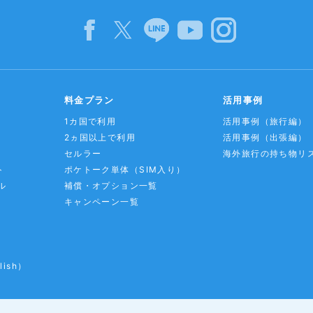
料金プラン
活用事例
1カ国で利用
活用事例
（旅行編）
2ヵ国以上で利用
活用事例
（出張編）
セルラー
海外旅行の持ち物リ
ト
ポケトーク単体
（SIM入り）
ル
補償・オプション一覧
キャンペーン一覧
lish）