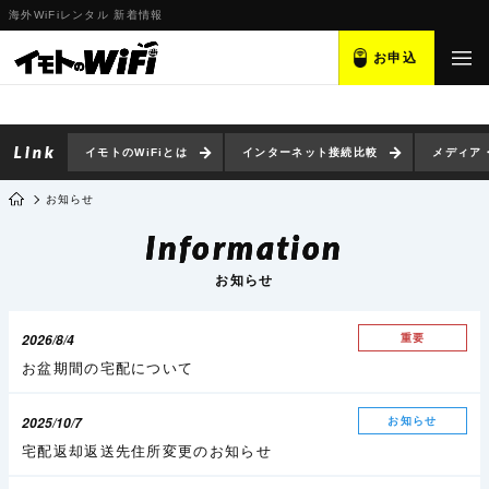
海外WiFiレンタル 新着情報
お申込
イモトのWiFiとは
インターネット接続比較
メディア
お知らせ
Information
お知らせ
2026/8/4
重要
お盆期間の宅配について
2025/10/7
お知らせ
宅配返却返送先住所変更のお知らせ