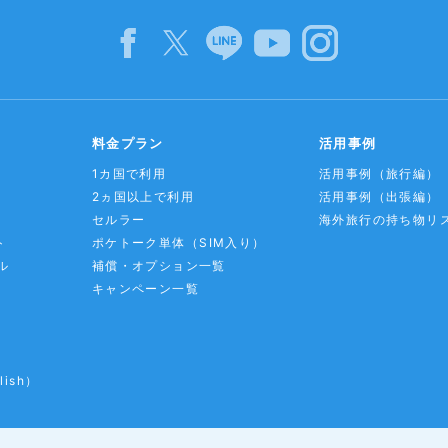
料金プラン
活用事例
1カ国で利用
活用事例
（旅行編）
2ヵ国以上で利用
活用事例
（出張編）
セルラー
海外旅行の持ち物リ
ト
ポケトーク単体
（SIM入り）
ル
補償・オプション一覧
キャンペーン一覧
lish）