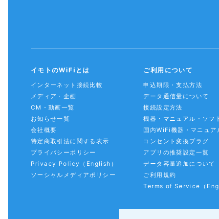
イモトのWiFiとは
ご利用について
インターネット接続比較
申込期限・支払方法
メディア・企画
データ通信量について
CM・動画一覧
接続設定方法
お知らせ一覧
機器・マニュアル・ソフ
会社概要
国内WiFi機器・マニュア
特定商取引法に関する表示
コンセント変換プラグ
プライバシーポリシー
アプリの推奨設定一覧
Privacy Policy
（English）
データ容量追加について
ソーシャルメディアポリシー
ご利用規約
Terms of Service
（Eng