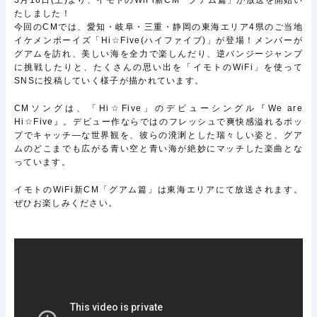
3月16日(土)より、イモトのWiFi新CM「グアム篇」が放送を開始い
たしました！
今回のCMでは、愛知・岐阜・三重・静岡の東海エリア4県のご当地
イケメンボーイズ「Hi☆Five(ハイファイブ)」が登場！メンバーが
グアムを訪れ、美しい海を全力で楽しんだり、逆バンジージャンプ
に挑戦したりと、たくさんの思い出を「イモトのWiFi」を使って
SNSに投稿していく様子が描かれています。
CMソングは、「Hi☆Five」のデビューシングル『We are
Hi☆Five』。デビュー作ならではのフレッシュで爽快感溢れるポッ
プでキャッチ―な世界観を、彼らの溌溂とした瑞々しい姿と、グア
ムのどこまでも広がる青い空と青い海が絶妙にマッチした楽曲とな
っています。
イモトのWiFi新CM「グアム篇」は東海エリアにて放送されます。
ぜひお楽しみください。