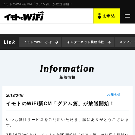
イモトのWiFi新CM「グアム篇」が放送開始！
お申込
イモトのWiFiとは
インターネット接続比較
メディア
Information
新着情報
2019/3/18
お知らせ
イモトのWiFi新CM「グアム篇」が放送開始！
いつも弊社サービスをご利用いただき、誠にありがとうございま
す。