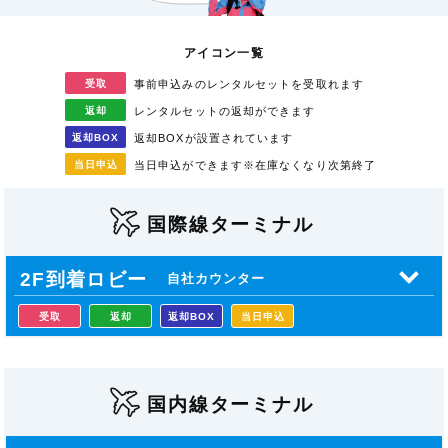
アイコン一覧
受取
事前申込みのレンタル
セットを受取れます
返却
レンタルセットの返却が
できます
返却
BOX
返却BOXが
設置されています
当日
申込
当日申込ができます
※在庫なくなり次第終了
国際線ターミナル
2F到着ロビー
自社カウンター
受取
返却
返却BOX
当日申込
国内線ターミナル