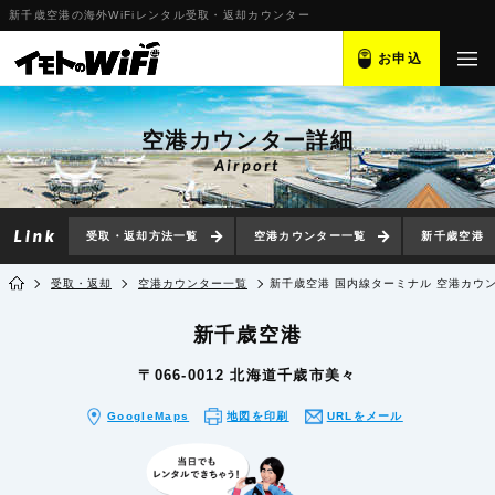
新千歳空港の海外WiFiレンタル受取・返却カウンター
お申込
空港カウンター詳細
Airport
受取・返却方法一覧
空港カウンター一覧
新千歳空港
受取・返却
空港カウンター一覧
新千歳空港 国内線ターミナル 空港カウ
新千歳空港
〒066-0012 北海道千歳市美々
GoogleMaps
地図を印刷
URLをメール