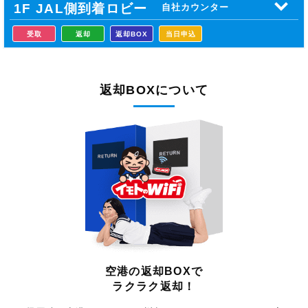
1F JAL側到着
ロビー
自社カウンター
受取
返却
返却BOX
当日申込
返却BOXについて
空港の返却BOXで
ラクラク返却！