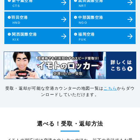
❶
新千歳空港
❷
成田国際空港
CTS
NRT
❸羽田空港
❹
中部国際空港
HND
NGO
❺
関西国際空港
❻
福岡空港
KIX
FUK
受取・返却が可能な空港カウンターの地図一覧は
こちら
からダウ
ンロードしていただけます。
選べる！受取・返却方法