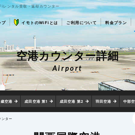
Fiレンタル受取・返却カウンター
ップ
イモトのWiFiとは
ご利用について
料金プラン
空港カウンター詳細
Airport
千歳空港
成田空港 第1
成田空港 第2
羽田空港
中部
ウンター