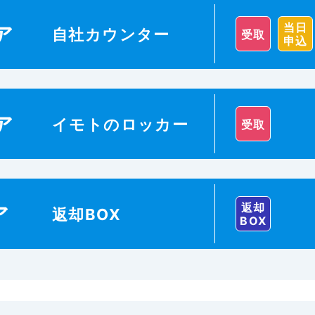
当日
ア
自社カウンター
受取
申込
ア
イモトのロッカー
受取
返却
ア
返却BOX
BOX