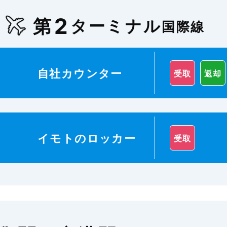
2
第
ターミナル
国際線
自社カウンター
受取
返却
イモトのロッカー
受取