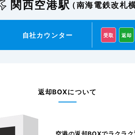
関西空港駅
（南海電鉄改札
自社カウンター
受取
返却
返却BOXについて
空港の返却BOXで
ラクラク