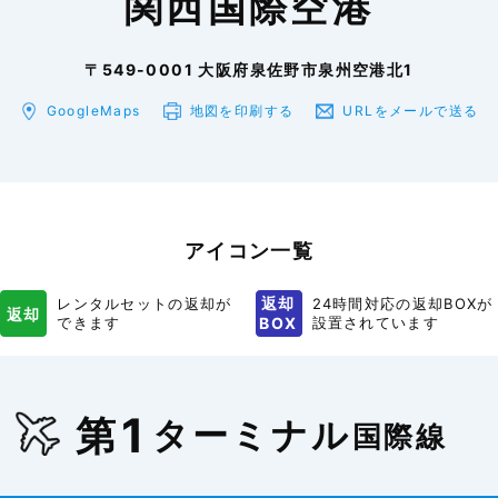
関西国際空港
〒549-0001 大阪府泉佐野市泉州空港北1
GoogleMaps
地図を印刷
する
URLをメール
で送る
アイコン一覧
返却
レンタルセットの返却が
24時間対応の返却BOXが
返却
できます
BOX
設置されています
1
第
ターミナル
国際線