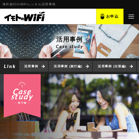
海外旅行のWiFiレンタル活用事例
お申込
活用事例
Case study
活用事例
活用事例 (旅行編)
活用事例 (出張編)