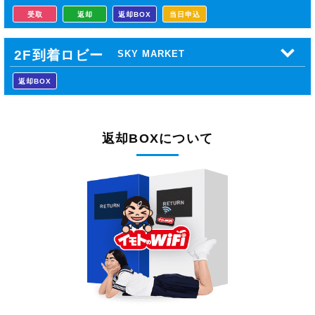
受取
返却
返却BOX
当日申込
2F到着ロビー
SKY MARKET
返却BOX
返却BOXについて