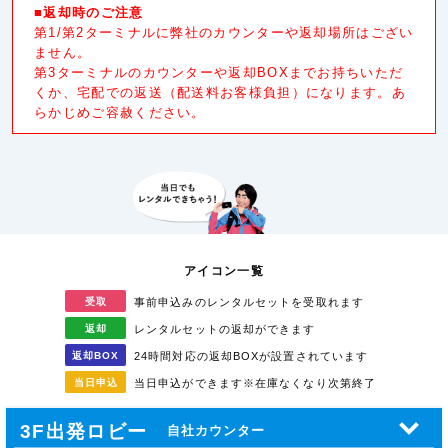
■返却時のご注意
第1/第2ターミナルに弊社のカウンターや返却場所はござい
ません。
第3ターミナルのカウンターや返却BOXまでお持ちいただ
くか、宅配での返送（配送料お客様負担）になります。あ
らかじめご容赦ください。
アイコン一覧
受取
事前申込みのレンタル
セットを受取れます
返却
レンタルセットの返却が
できます
返却
BOX
24時間対応の返却BOXが
設置されています
当日
申込
当日申込ができます
※在庫なくなり次第終了
3F出発ロビー
自社カウンター