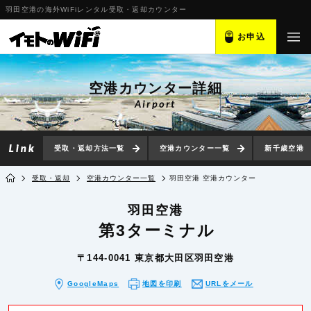
羽田空港の海外WiFiレンタル受取・返却カウンター
お申込
空港カウンター詳細
Airport
受取・返却方法一覧
空港カウンター一覧
新千歳空港
受取・返却
空港カウンター一覧
羽田空港 空港カウンター
羽田空港
第3ターミナル
〒144-0041 東京都大田区羽田空港
GoogleMaps
地図を印刷
URLをメール