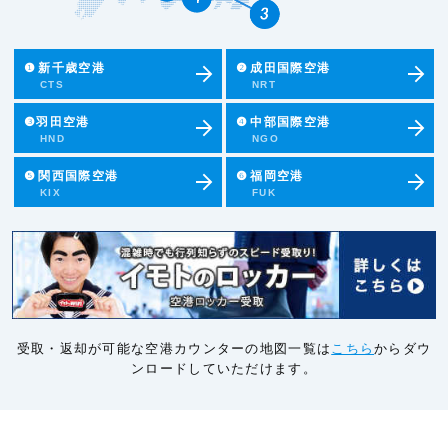
❶
新千歳空港
❷
成田国際空港
CTS
NRT
❸羽田空港
❹
中部国際空港
HND
NGO
❺
関西国際空港
❻
福岡空港
KIX
FUK
受取・返却が可能な空港カウンターの地図一覧は
こちら
からダウ
ンロードしていただけます。