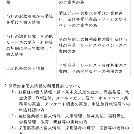
報
のご案内の為
委託元からの指示を受けた業務遂
当社のお取引先から委託
行、及び各受託商品・サービスやイ
を受けた個人情報
ベントのご案内の為
当社の調査研究、その他
その契約上の権利義務の履行及び当
サービスの購入・利用等
社の商品・サービスやイベントのご
の契約に伴って取得した
案内の為
個人情報
当社商品・サービス・各種募集のご
上記以外の個人情報
案内、企画開発などへの利用の為
2.開示対象個人情報の利用目的について
（1）お客様の個人情報：第２条本文規定のほか、商品発送、代
金決済、DM送付、メールマガジン送付、キャンペーン業
務等の実施、アンケート調査の実施、申込旅行代理店への
申込確認の為
（2）当社従業者の個人情報：人事管理、給与支払、福利厚生、
労務管理、教育・研修等の実施の為
（3）採用応募者の個人情報：採用選考の可否、面接等の連絡の
為