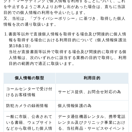
クト・マーケティングで個人情報を利用することについて、これ
を中止するようご本人よりお申し出があった場合は、直ちに当該
目的での個人情報の利用を中止いたします。
又、当社は、「プライバシーポリシー」に基づき、取得した個人
情報を次の通り取扱います。
1.書面等以外で直接個人情報を取得する場合及び間接的に個人情
報を取得する場合における利用目的について（個人情報保護法
第18条1項）
当社が直接書面等以外で取得する場合及び間接的に取得する個
人情報は、次のいずれかに該当する業務の目的で取得し、利用
目的の範囲内で適正に取扱います。
個人情報の類型
利用目的
コールセンターで受け付
サービス提供、お問合せ対応の為
けるお客様情報
防犯カメラの録画情報
個人情報保護の為
一般に市販、公表されて
データ通信機器レンタル、携帯電話
いる書籍、ウェブサイト
レンタル及びクリニック事業におけ
などから取得した個人情
る、当社商品・サービスやイベント