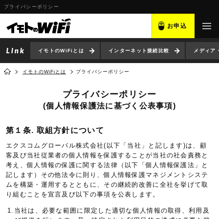
プライバシーポリシー
お申込
イモトのWiFiとは
インターネット接続比較
メディア
イモトのWiFiとは
プライバシーポリシー
プライバシーポリシー
(個人情報保護法に基づく公表事項)
第１条. 取組方針について
エクスコムグローバル株式会社(以下「当社」と記します)は、顧
客及び当社従業者の個人情報を保護することが当社の社会責務と
考え、個人情報の保護に関する法律（以下「個人情報保護法」と
記します）その他法令に則り、個人情報保護マネジメントシステ
ムを構築・運用するとともに、その継続的改善に全社を挙げて取
り組むことを宣言及び以下の事項を公表します。
1.当社は、必要な範囲に限定した適切な個人情報の取得、利用及