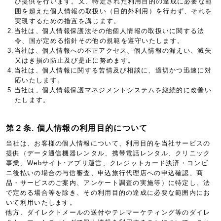
び提供を行います。又、特定された利用目的の達成に必要な範
囲を超えた個人情報の取扱い（目的外利用）を行わず、それを
実現するための措置を講じます。
2.当社は、個人情報保護法その他個人情報の取扱いに関する法
令、国が定める指針その他の規範を遵守いたします。
3.当社は、個人情報への不正アクセス、個人情報の漏えい、滅失
又はき損の防止及び是正に努めます。
4.当社は、個人情報に関する苦情及び相談に、適切かつ迅速に対
応いたします。
5.当社は、個人情報保護マネジメントシステムを継続的に改善い
たします。
第２条. 個人情報の利用目的について
当社は、お客様の個人情報について、利用目的を当社サービスの
提供（データ通信機器レンタル、携帯電話レンタル、クリニック
事業、Webサイト･アプリ運営、クレジットカード決済・コンビ
ニ後払いの場合の与信審査、申込旅行代理店への申込確認、商
品・サービスのご案内、アンケート調査の実施等）に特定し、法
で定める場合等を除き、その利用目的の達成に必要な範囲内にお
いて利用いたします。
他方、ダイレクトメールの送付やテレマーケティング等のダイレ