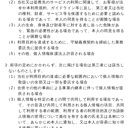
（2）当社又は提携先のサービスの利用に関連して、お客様が法
令や本利用規約、ガイドライン等に反し、第三者又は当社
の権利、財産、サービス等を保護するために必要と認めら
れる場合であって、本人の同意を得ることが困難な場合
（3）人の生命、身体及び財産等に対する差し迫った危険があ
り、緊急の必要性がある場合であって、本人の同意を得る
ことが困難な場合
（4）利用目的を達成するために、守秘義務契約を締結した業務
委託先に提供する場合
（5）その他、個人情報保護法上許容される場合
２.前項の定めにかかわらず、次に掲げる場合は第三者には該当し
ないものとします。
（1）当社が利用目的の達成に必要な範囲内において個人情報の
取扱いの全部又は一部を委託する場合
（2）合併その他の事由による事業の継承に伴って個人情報が提
供される場合
（3）個人情報を特定の者との間で共同して利用する場合であっ
て、その旨及び共同して利用される個人情報の項目、共同
して利用する者の範囲、利用する者の利用目的及び当該個
人情報の管理について責任を有する者の氏名又は名称につ
いて、あらかじめ本人に通知し、又は本人が容易に知り得
る状態に置いているとき