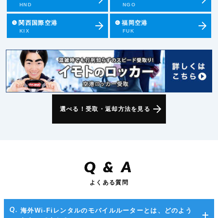
HND
NGO
❺
関西国際空港
❻
福岡空港
KIX
FUK
選べる！受取・返却方法を見る
Q
&
A
よくある質問
海外Wi-Fiレンタルのモバイルルーターとは、どのよう