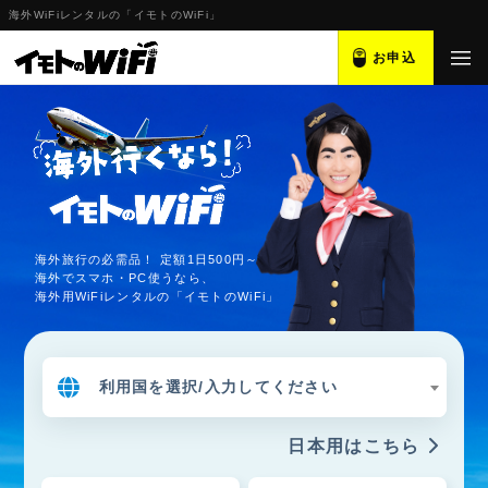
海外WiFiレンタルの「イモトのWiFi」
お申込
海外旅行の必需品！ 定額1日500円～
海外でスマホ・PC使うなら、
海外用WiFiレンタルの「イモトのWiFi」
利用国を選択/入力してください
日本用はこちら