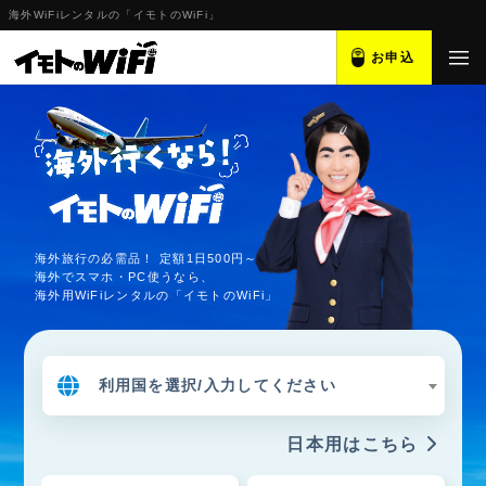
海外WiFiレンタルの「イモトのWiFi」
お申込
海外旅行の必需品！ 定額1日500円～
海外でスマホ・PC使うなら、
海外用WiFiレンタルの「イモトのWiFi」
利用国を選択/入力してください
日本用はこちら