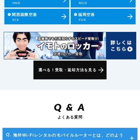
HND
NGO
❺
関西国際空港
❻
福岡空港
KIX
FUK
選べる！受取・返却方法を見る
Q
&
A
よくある質問
海外Wi-Fiレンタルのモバイルルーターとは、どのよう