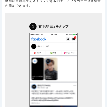
動画の自動再生をストップできるので、アプリのデータ通信量
が節約できます。
1
右下の
「三」
をタップ