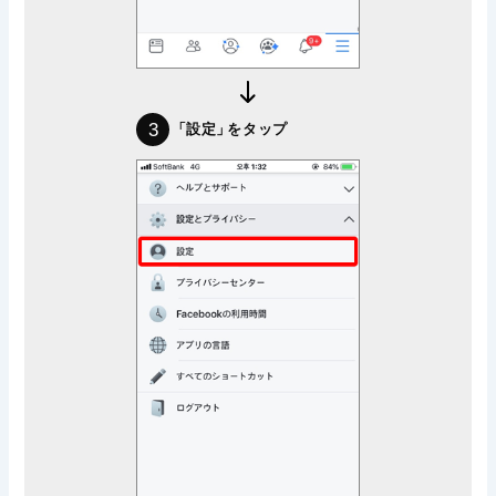
3
「設定」
をタップ