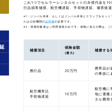
これ1つでセルラーレンタルセットの弁償代金を10
行品損害補償、航空機遅延、手荷物遅延、傷害後
※1：ジンバル本体、もしくはジンバル本体とクランプをセット
たは公的機関の
証明書
が必要です。
※2：保険対象者はご利用者様のみです。保険に加入の際は、ご
保険金額
補償項目
補償する
(最大)
携帯品が
携行品
20万円
の事故に
航空機に
航空機寄託
10万円
地に運搬
手荷物遅延
タル費用