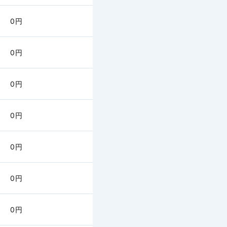
念上妥当な金額をいいま
0円
おいて、その航空機の代替
航空機が利用可能となるま
担したホテル等客室料、食
費（ホテル等への移動に要
0円
、航空機の代替となる他の
利用した場合の費用）、国
の通信費
0円
が目的地において提供を受
予定していた旅行サービス
0円
しを受けた金額や負担する
していた金額は、費用の額
きます。
0円
発遅延、欠航・運休・搭乗不
変更につき、２万円が限度
。
0円
＊２）を差し引いた額をいいま
0円