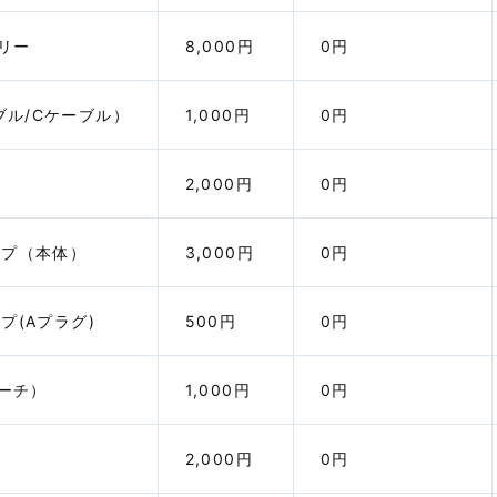
うち社会通
す。
リー
8,000円
0円
次のいずれかにより、出発予定時刻（着陸
①出発地に
地変更の場合には着陸した時刻）から６時
となる他の
間以内に代替となる航空機を利用できない
での間に負
場合に被保険者が宿泊費などを負担したと
事代、交通
ブル/Cケーブル）
1,000円
0円
き
する交通費
①被保険者が搭乗する予定であった航空
交通手段を
機について、出発予定時刻から６時間以上
際電話料等
2,000円
0円
の出発遅延、欠航もしくは運休または航空
②被保険者
運送事業者の搭乗予約受付業務の不備によ
けることを
る搭乗不能
の取消料等
ップ（本体）
3,000円
0円
②被保険者が搭乗した航空機の着陸地変
（＊）払戻
更
ことを予定
から差し引
プ(Aプラグ)
500円
0円
※１回の出
能・着陸地
となります
ーチ）
1,000円
0円
価額（＊１）から使用による消耗、経過年数等に応じた減価額（
2,000円
0円
す（＊３）。