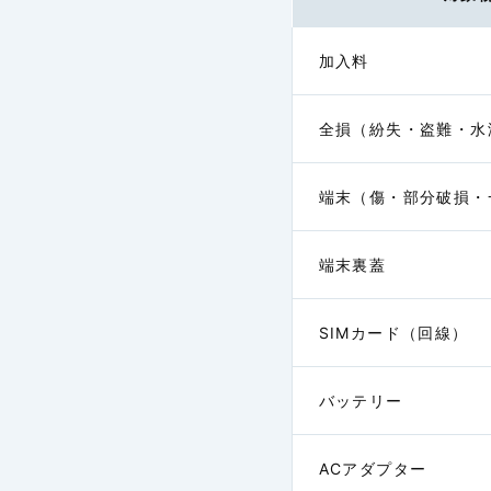
加入料
全損
（紛失・盗難・水
端末
（傷・部分破損・
航空機寄託手荷物遅
端末裏蓋
延等費用補償特約
SIMカード
（回線）
バッテリー
ACアダプター