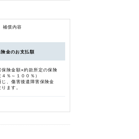
）補償内容
保険金のお支払額
害保険金額×約款所定の保険
（４％～１００％）
通じ、傷害後遺障害保険金
なります。
免責金額（＊）（０円）
保険金の計算にあたって損