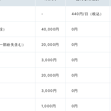
のみに使用される設備もしくは什器
⑨データ、ソフトウェアまたはプログラ
ム等の無体物
-
440円/日（税込）
など
没）
40,000円
0円
身の回り品
目的地への
かつ、寄託
一部紛失含む）
20,000円
0円
到着するま
被保険者が搭乗する航空便が予定していた
の金額をい
目的地に到着してから６時間以内に、寄託
①衣類の購
手荷物が予定していた目的地に運搬されな
3,000円
0円
寝間着など
かったために、被保険者が目的地において
②生活必需
衣類、生活必需品等を購入またはレンタル
③上記①、
し、その費用を負担した場合
となった身
20,000円
0円
費用
※１回の寄
万円が限度
3,000円
0円
出発遅延費
1,000円
0円
被保険者が