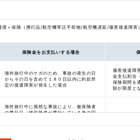
補償＋保険（携行品/航空機寄託手荷物/航空機遅延/傷害後遺障害
保険金をお支払いする場合
傷害後遺障
海外旅行中のケガのため、事故の発生の日
金支払割合
からその日を含めて１８０日以内に約款所
保険期間を
定の後遺障害が発生した場合
額が限度と
海外旅行中に偶然な事故により、被保険者
の携行品（被保険者が携行している身の回
り品で被保険者所有の物および海外旅行開
始前に他人から無償で借りた物）に損害が
発生した場合
損害の額－
＜補償対象とならない携行品＞
（＊）支払