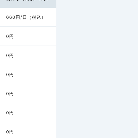
660円/日（税込）
0円
購入費用の額
到着後、９６時間以内で、
手荷物が被保険者のもとに
0円
での間に負担した次の費用
います。
入・レンタル費用（下着、
0円
必要不可欠な衣類）
品の購入・レンタル費用
②以外にやむを得ず必要
の回り品の購入・レンタル
0円
託手荷物の遅延につき、１０
となります。
0円
用等の額
0円
負担した次の費用（＊）の