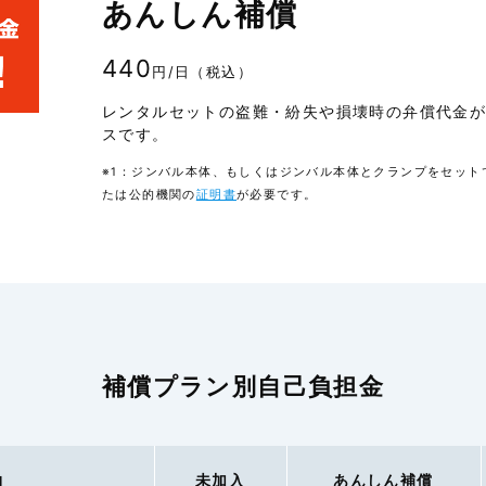
あんしん補償
①通貨、小切手、株券、手形、定期券、
害の額から
印紙、切手その他これらに類する物。ただ
となる金額
し、定期券以外の乗車券等については補償
※保険期間
440
対象となります。
が限度とな
円/日（税込）
②預貯金証書、キャッシュカード、クレ
害保険金額
ジットカード、運転免許証その他これらに
場合は、盗
レンタルセットの盗難・紛失や損壊時の弁償代金が
類する物。ただし、自動車または原動機付
荷物不着等
スです。
自転車の運転免許証やパスポートについて
０万円を保
は補償対象となります。
※損害の額
※1：ジンバル本体、もしくはジンバル本体とクランプをセット
③稿本（本などの原稿）、設計書、図
（注１）を
たは公的機関の
証明書
が必要です。
案、帳簿、その他これらに類する物
運転免許証
④船舶、自動車、原動機付自転車および
を、パスポ
これらの付属品
度に発給申
⑤被保険者が山岳登はん（ピッケル、ア
所在地での
イゼン、ザイル、ハンマー等の登山用具を
費を含みま
使用するもの、ロックライミング等をいい
※損害の額
ます）、職務以外での航空機操縦、スカイ
防止するた
ダイビング、ハンググライダー搭乗等の危
保険価額が
険な運動を行っている間に用いられる用具
※上記の損
補償プラン別自己負担金
やサーフィン等を行うための用具
行品１個、
⑥義歯、義肢およびコンタクトレンズそ
万円（乗車
の他これらに類する物
となります
⑦動物および植物
※携行品が
物
未加入
あんしん補償
⑧商品もしくは製品等または業務の目的
への届け出