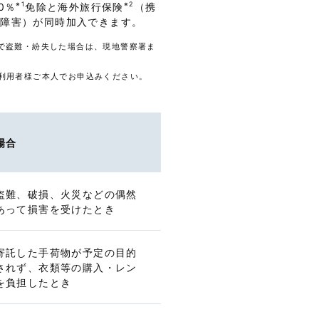
※1
※2
0％
免除と海外旅行保険
（携
遺障害）が同時加入できます。
で盗難・紛失した場合は、現地警察署ま
利用者様ご本人でお申込みください。
場合
盗難、破損、火災などの偶然
あって損害を受けたとき
寄託した手荷物が予定の目的
されず、衣類等の購入・レン
を負担したとき