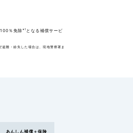
差し引く金額で、自己負担
をいいます。
を通じ、携行品損害保険金額
ります。ただし、携行品損
が３０万円を超える契約の
難および航空会社等寄託手
※1
100％免除
となる補償サービ
による損害については、３
険期間中の限度とします。
は、修理費用または保険価額
で盗難・紛失した場合は、現地警察署ま
基準に決定します。なお、
については再発給手数料
ートについては５万円を限
請を行う最寄りの在外公館
再取得費用（交通費、宿泊
す）を損害の額とします。
には損害の発生または拡大を
めに要した費用等を含み、
限度となります。
害の額は、１事故につき、携
１組または１対あたり１０
券等は合計５万円）が限度
。
盗難にあった場合は、警察等
あんしん補償＋保険
が必要となります。