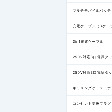
マルチモバイルバッテ
充電ケーブル（Bケー
航空機遅延費用等補
償特約
3in1充電ケーブル
250V対応3口電源タ
250V対応3口電源タッ
キャリングケース（ポ
注１：保険価額とは、再調達
コンセント変換プラグ