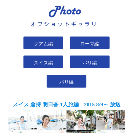
グアム編
ローマ編
スイス編
バリ編
パリ編
スイス 倉持 明日香 1人旅編
2015 8/9～ 放送