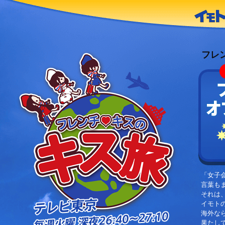
フレ
「女子
言葉も
それは
イモト
海外な
果たし