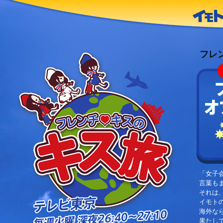
フレ
「女子
言葉も
それは
イモト
海外な
果たし