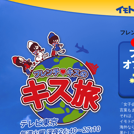
フレ
「女子
言葉も
それは
イモト
海外な
果たし