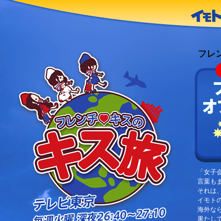
フレ
「女子
言葉も
それは
イモト
海外な
果たし