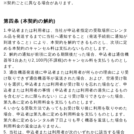
※契約ごとに異なる場合があります。
第四条 (本契約の解約)
1.申込者または利用者は、当社が申込者指定の受取場所にレンタ
ル品を発送するまでに当社へ通知すること（発送手続前に通知が
到達すること）により、本契約を解約できるものとし、次項に定
める本契約のキャンセル料は支払わないものとします。
2. 解約の通知が前項に定める期限後だった場合、申込者は通信機
器等1台あたり2,100円(不課税)のキャンセル料を支払うものとし
ます。
3. 通信機器発送後に申込者または利用者が何らかの理由により受
け取りできず通信機器等が返送された場合、および、空港受け取
りを選択し申込者または利用者が受け取りを忘れた場合など、申
込者または利用者の事情（申込者または利用者の過失によるもの
を含むがこれに限られない）により受け取りできなかった場合、
第九条に定める利用料金を支払うものとします。
4.いかなる受取方法であってもお受け取り後に利用を取りやめた
場合、申込者は第九条に定める利用料金を支払うものとします。
第六条に定めるレンタル終了日よりも早く機器を返送した場合も
利用料金の返金はありません。
5. 当社は、申込者または利用者が次のいずれかに該当する場合