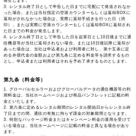
発生します。
3. レンタル終了日として申告した日までに宅配にて発送されなか
った場合、または当社指定の空港カウンターもしくは返却BOXに
返却がされなかった場合は、実際に返却手続きを行った日（消
印）、または実際に空港カウンターもしくは返却BOXに返却され
た日までの料金が発生します。
4. レンタル終了日として申告した日を起算日とし10日後までに通
信機器等が当社に返却されない場合、または10日後以降に返却が
あった場合は、当社は申込者および利用者に対し、第十五条に定
める弁償代金の金額および第九条に定める料金等を請求するもの
とし、申込者または利用者はそれを予め了承するものとします。
第九条（料金等）
1. グローバルセルラーおよびグローバルデータの通信機器等の利
用料金は、当社ホームページおよび商品パンフレットに記載の料
金といたします。
2. 第六条に定めるレンタル期間のレンタル開始日からレンタル終
了日までの間、通信の有無に拘らず課金の対象期間となります。
3. 特別なパッケージ料金またはキャンペーン料金の適用を受けて
いる場合は、当社ホームページに記載の料金と異なる場合があり
ます。