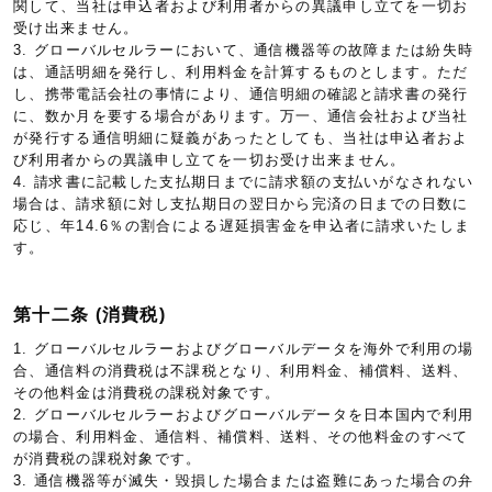
関して、当社は申込者および利用者からの異議申し立てを一切お
受け出来ません。
3. グローバルセルラーにおいて、通信機器等の故障または紛失時
は、通話明細を発行し、利用料金を計算するものとします。ただ
し、携帯電話会社の事情により、通信明細の確認と請求書の発行
に、数か月を要する場合があります。万一、通信会社および当社
が発行する通信明細に疑義があったとしても、当社は申込者およ
び利用者からの異議申し立てを一切お受け出来ません。
4. 請求書に記載した支払期日までに請求額の支払いがなされない
場合は、請求額に対し支払期日の翌日から完済の日までの日数に
応じ、年14.6％の割合による遅延損害金を申込者に請求いたしま
す。
第十二条 (消費税)
1. グローバルセルラーおよびグローバルデータを海外で利用の場
合、通信料の消費税は不課税となり、利用料金、補償料、送料、
その他料金は消費税の課税対象です。
2. グローバルセルラーおよびグローバルデータを日本国内で利用
の場合、利用料金、通信料、補償料、送料、その他料金のすべて
が消費税の課税対象です。
3. 通信機器等が滅失・毀損した場合または盗難にあった場合の弁