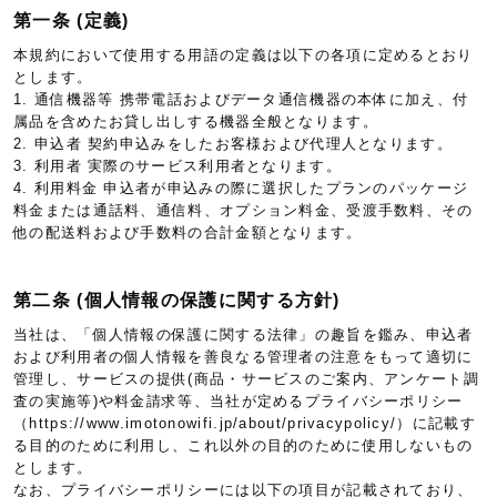
第一条 (定義)
本規約において使用する用語の定義は以下の各項に定めるとおり
とします。
1. 通信機器等 携帯電話およびデータ通信機器の本体に加え、付
属品を含めたお貸し出しする機器全般となります。
2. 申込者 契約申込みをしたお客様および代理人となります。
3. 利用者 実際のサービス利用者となります。
4. 利用料金 申込者が申込みの際に選択したプランのパッケージ
料金または通話料、通信料、オプション料金、受渡手数料、その
他の配送料および手数料の合計金額となります。
第二条 (個人情報の保護に関する方針)
当社は、「個人情報の保護に関する法律」の趣旨を鑑み、申込者
および利用者の個人情報を善良なる管理者の注意をもって適切に
管理し、サービスの提供(商品・サービスのご案内、アンケート調
査の実施等)や料金請求等、当社が定めるプライバシーポリシー
（https://www.imotonowifi.jp/about/privacypolicy/）に記載す
る目的のために利用し、これ以外の目的のために使用しないもの
とします。
なお、プライバシーポリシーには以下の項目が記載されており、