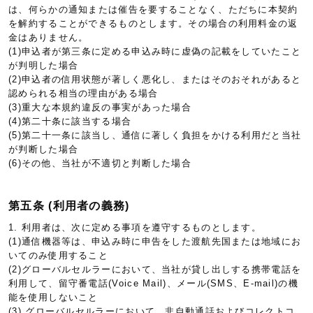
は、何らかの通知または催告を要することなく、ただちに本契約
を解約することができるものとします。その場合の利用料金の返
金はありません。
(1)申込者が第三条に定める申込み時に虚偽の記載をしていたこと
が判明した場合
(2)申込者の信用状態が著しく悪化し、またはそのおそれがあると
認められる相当の理由がある場合
(3)重大な本規約違反の事実があった場合
(4)第二十条に該当する場合
(5)第二十一条に該当し、通信に著しく負担をかける利用だと当社
が判断した場合
(6)その他、当社が不適切と判断した場合
第五条 (利用者の義務)
1. 利用者は、次に定める事項を遵守するものとします。
(1)通信機器等は、申込み時に申告をした渡航先国または地域にお
いてのみ使用すること
(2)グローバルセルラーにおいて、当社が貸し出しする携帯電話を
利用して、留守番電話(Voice Mail)、メール(SMS、E-mail)の機
能を使用しないこと
(3) グローバルセルラーにおいて、非自動通話およびコレクトコ