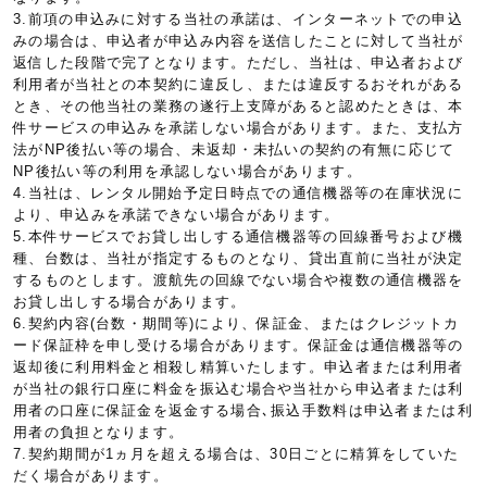
3.前項の申込みに対する当社の承諾は、インターネットでの申込
みの場合は、申込者が申込み内容を送信したことに対して当社が
返信した段階で完了となります。ただし、当社は、申込者および
利用者が当社との本契約に違反し、または違反するおそれがある
とき、その他当社の業務の遂行上支障があると認めたときは、本
件サービスの申込みを承諾しない場合があります。また、支払方
法がNP後払い等の場合、未返却・未払いの契約の有無に応じて
NP後払い等の利用を承認しない場合があります。
4.当社は、レンタル開始予定日時点での通信機器等の在庫状況に
より、申込みを承諾できない場合があります。
5.本件サービスでお貸し出しする通信機器等の回線番号および機
種、台数は、当社が指定するものとなり、貸出直前に当社が決定
するものとします。渡航先の回線でない場合や複数の通信機器を
お貸し出しする場合があります。
6.契約内容(台数・期間等)により、保証金、またはクレジットカ
ード保証枠を申し受ける場合があります。保証金は通信機器等の
返却後に利用料金と相殺し精算いたします。申込者または利用者
が当社の銀行口座に料金を振込む場合や当社から申込者または利
用者の口座に保証金を返金する場合､振込手数料は申込者または利
用者の負担となります。
7.契約期間が1ヵ月を超える場合は、30日ごとに精算をしていた
だく場合があります。