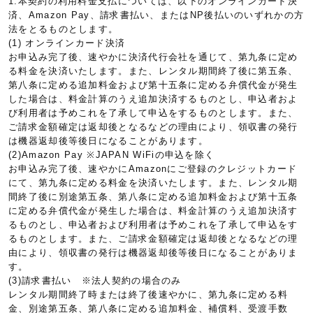
1.本契約の利用料金支払については、以下のオンラインカード決
済、Amazon Pay、請求書払い、またはNP後払いのいずれかの方
法をとるものとします。
(1) オンラインカード決済
お申込み完了後、速やかに決済代行会社を通じて、第九条に定め
る料金を決済いたします。また、レンタル期間終了後に第五条、
第八条に定める追加料金および第十五条に定める弁償代金が発生
した場合は、料金計算のうえ追加決済するものとし、申込者およ
び利用者は予めこれを了承して申込をするものとします。また、
ご請求金額確定は返却後となるなどの理由により、領収書の発行
は機器返却後等後日になることがあります。
(2)Amazon Pay ※JAPAN WiFiの申込を除く
お申込み完了後、速やかにAmazonにご登録のクレジットカード
にて、第九条に定める料金を決済いたします。また、レンタル期
間終了後に別途第五条、第八条に定める追加料金および第十五条
に定める弁償代金が発生した場合は、料金計算のうえ追加決済す
るものとし、申込者および利用者は予めこれを了承して申込をす
るものとします。また、ご請求金額確定は返却後となるなどの理
由により、領収書の発行は機器返却後等後日になることがありま
す。
(3)請求書払い ※法人契約の場合のみ
レンタル期間終了時または終了後速やかに、第九条に定める料
金、別途第五条、第八条に定める追加料金、補償料、受渡手数