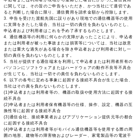
に関しては、その旨のご申告をいただき、かつ当社にて適切であ
ると判断した場合に限り、通信費用を請求金額から控除します。
3. 申告を受けた渡航先国に誤りがあり現地での通信機器等の使用
に支障をきたした場合、当社は一切の責任を負わないものとし、
申込者および利用者はこれを予め了承するものとします。
4. 通信機器等の利用に何らかの支障があったことにより、申込者
または利用者が被った事故または損害等については、当社は故意
または重大な過失がある場合を除き申込者および利用者に対し一
切の責任を負わないものとします。
5. 当社が提供する通信端末を利用して申込者または利用者所有の
パソコンにソフトウェアまたはハードウェアの動作不良等不具合
が生じても、当社は一切その責任を負わないものとします。
6. 以下の各号に定める事象に起因する接続不具合が生じた場合、
当社はその責を負わないものとします。
(1)申込者または利用者等の、機器の取扱や使用方法に起因する接
続不具合
(2)申込者または利用者保有機器等の仕様、操作、設定、機器の互
換性等に起因する接続不具合
(3)通信会社、接続事業者およびアプリケーション提供元等の都合
に起因する接続不具合
(4)申込者または利用者等がモバイル通信機器等を使用する際の周
囲の地形、建物等の障害物およびレーダー、家電製品等の電波干