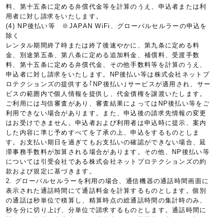
料、第十五条に定める弁償代金等を計算のうえ、申込者または利
用者に対し請求をいたします。
(4) NP後払い等 ※JAPAN WiFi、グローバルセルラーの申込を
除く
レンタル期間終了時または終了後速やかに、第九条に定める料
金、別途第五条、第八条に定める追加料金、補償料、受渡手数
料、第十五条に定める弁償代金、その他手数料等を計算のうえ、
申込者に対し請求をいたします。NP後払い等は株式会社ネットプ
ロテクションズの提供する｢NP後払い｣サービスが適用され、サー
ビスの範囲内で個人情報を提供し、代金債権を譲渡いたします。
ご利用には与信審査があり、審査結果によってはNP後払い等をご
利用できない場合があります。また、申込後の請求先情報の変更
はお受けできません。申込者および利用者は申込時に提示、案内
した内容に準じ予めすべてを了承の上、申込をするものとしま
す。お支払い期日を過ぎてもお支払いの確認ができない場合、延
滞事務手数料が加算される場合があります。その他、NP後払い等
については引受会社である株式会社ネットプロテクションズの約
款および規定に基づきます。
2. グローバルセルラーを利用の場合、通信機器の通話時間画面に
表示された通話時間にて通話料金を計算するものとします。個別
の通話は秒単位で積算し、精算時点の総通話時間の集計時のみ、
秒を分に切り上げ、分単位で請求するものとします。通話時間に