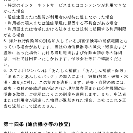
・特定のインターネットサービスまたはコンテンツが利用できな
かった場合
・通信速度または品質が利用者の期待に達しなかった場合
・利用者の端末または通信環境に起因する不具合がある場合
・利用国または地域における法令または規制に起因する利用制限
がある場合
5. 海外旅行保険等の別途加入している損害保険等の補償範囲とな
っている場合があります。当社の通信機器等の滅失・毀損および
盗難にあった場合における適用範囲および保険金請求等の詳細
は、当社では回答いたしかねます。保険会社等にご確認くださ
い。
6. スマホ用ジンバルは「あんしん補償」「あんしん補償＋保険」
「まるごとあんしんパック」の加入により、毀損(故障・破損・水
没・腐食)に対し、この制度を適用します。紛失・盗難の際には、
紛失・盗難の経緯詳細が記された現地警察署または公的機関の証
明書を取得、ご提示によりこの制度を適用します。また、申込者
または利用者が調達した物品が返却された場合、当社はこれを正
当な返却として認めません。
第十四条 (通信機器等の検査)