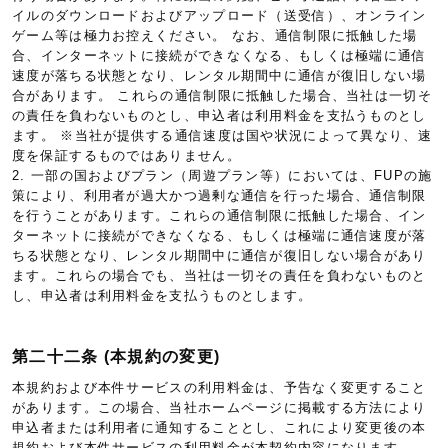
イルのダウンロードおよびアップロード（送受信）、オンライン
ゲーム等は極力お控えください。 なお、通信制限に抵触した場
合、インターネットに接続ができなくなる、もしくは極端に通信
速度が落ちる状態となり、レンタル期間中に通信が復旧しない場
合があります。 これらの通信制限に抵触した場合、当社は一切そ
の責任を負わないものとし、申込者は利用料金を支払うものとし
ます。 ※当社が提供する通信速度は国や状況によって異なり、速
度を保証するものではありません。
2. 一部の国およびプラン（周遊プラン等）においては、FUPの施
策により、利用者が過大かつ過剰な通信を行った場合、通信制限
を行うことがあります。これらの通信制限に抵触した場合、イン
ターネットに接続ができなくなる、もしくは極端に通信速度が落
ちる状態となり、レンタル期間中に通信が復旧しない場合があり
ます。これらの場合でも、当社は一切その責任を負わないものと
し、申込者は利用料金を支払うものとします。
第二十二条 (本規約の変更)
本規約および本件サービスの利用料金は、予告なく変更すること
があります。この場合、当社ホームページに掲載する方法により
申込者または利用者に通知することとし、これにより変更後の本
規約および本件サービスの利用料金が本契約内容になります。