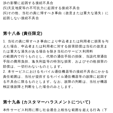
渉の影響に起因する接続不具合
(5)天災地変等の不可抗力に起因する接続不具合
(6)その他、当社の責に帰すべき事由（故意または重大な過失）に
起因しない接続不具合
第十八条 (責任限定)
1. 当社の責に帰すべき事由により申込者または利用者に損害を与
えた場合、申込者または利用者に対する損害賠償は当社の故意ま
たは重大な過失がある場合を除き当社のサービス利用料
の範囲内で行うものとし、代替の通信手段の担保、当該代替通信
手段の費用負担、逸失利益等の特別な損害、およびその他損害の
賠償は、一切行わないものとします。
2. 本サービスにおけるモバイル通信機器等の接続不具合にかかる
責任範囲は、当社が提供するモバイル通信機器等の故障に起因す
る不具合に限るものとします。なお、故障の判断は、当社が機器
検証後故障と判断をした場合のみとします。
第十九条 (カスタマーハラスメントについて)
本件サービス利用に際し社会通念上相当な範囲を超える行為（下