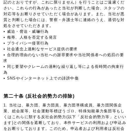
記のとおりですが、これに限りません）を行うことはご遠慮くだ
さい。これらの行為があったと当社が判断した場合、スタッフの
対応等をお断りさせていただく場合があります。また、当社が悪
質と判断した場合には、警察・弁護士等に連絡のうえ、適切な対
処をさせていただきます。
• 威迫・脅迫・威嚇行為
• 侮辱、人格を否定する発言
• プライバシー侵害行為
• 社会通念上過剰なサービス提供の要求
• 合理的理由のない当社への謝罪要求や当社関係者への処罰の要
求
• 同じ要望やクレームの過剰な繰り返し等による長時間の拘束行
為
• SNSやインターネット上での誹謗中傷
第二十条 (反社会的勢力の排除)
1. 当社は、暴力団、暴力団員、暴力団準構成員、暴力団関係企
業、総会屋等、社会運動等標ぼうゴロ、特殊知能暴力集団等もし
くはこれらに類する反社会的勢力(以下「反社会的勢力等」といい
ます)との関係を遮断しており、本件サービスの利用および申込み
をお断りしております。このため、申込者および利用者は反社会