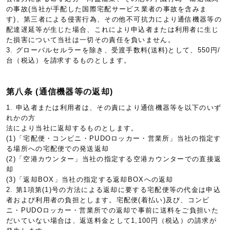
の事故(当社が手配した国際宅配サービス業者の事故を含みま
す)、第三者による侵害行為、その他不可抗力により通信機器等の
配達遅延等が生じた場合、これにより申込者または利用者に生じ
た損害について当社は一切その責任を負いません。
3. グローバルセルラーを除き、受渡手数料(送料)として、550円/
台（税込）を請求するものとします。
第八条 (通信機器等の返却)
1. 申込者または利用者は、その責により通信機器等を以下のいず
れかの方
法により当社に返却するものとします。
(1)「宅配便・コンビニ・PUDOロッカー・営業所」当社の指定す
る場所への宅配便での発送返却
(2)「空港カウンター」当社の指定する空港カウンターでの直接返
却
(3)「返却BOX」当社の指定する返却BOXへの返却
2. 第1項第(1)号の方法による返却に要する宅配便等の代金は申込
者および利用者の負担とします。宅配便(着払い)及び、コンビ
ニ・PUDOロッカー・営業所での返却で事前に送料をご負担いた
だいていない場合は、返送料金として1,100円（税込）の請求が