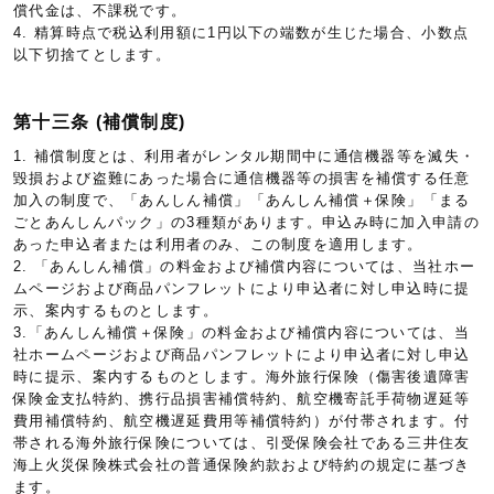
償代金は、不課税です。
4. 精算時点で税込利用額に1円以下の端数が生じた場合、小数点
以下切捨てとします。
第十三条 (補償制度)
1. 補償制度とは、利用者がレンタル期間中に通信機器等を滅失・
毀損および盗難にあった場合に通信機器等の損害を補償する任意
加入の制度で、「あんしん補償」「あんしん補償＋保険」「まる
ごとあんしんパック」の3種類があります。申込み時に加入申請の
あった申込者または利用者のみ、この制度を適用します。
2. 「あんしん補償」の料金および補償内容については、当社ホー
ムページおよび商品パンフレットにより申込者に対し申込時に提
示、案内するものとします。
3.「あんしん補償＋保険」の料金および補償内容については、当
社ホームページおよび商品パンフレットにより申込者に対し申込
時に提示、案内するものとします。海外旅行保険（傷害後遺障害
保険金支払特約、携行品損害補償特約、航空機寄託手荷物遅延等
費用補償特約、航空機遅延費用等補償特約）が付帯されます。付
帯される海外旅行保険については、引受保険会社である三井住友
海上火災保険株式会社の普通保険約款および特約の規定に基づき
ます。