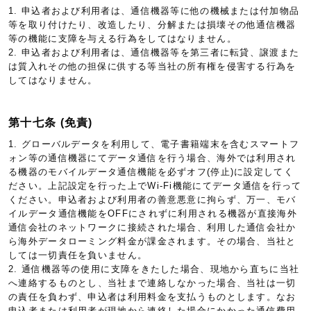
1. 申込者および利用者は、通信機器等に他の機械または付加物品
等を取り付けたり、改造したり、分解または損壊その他通信機器
等の機能に支障を与える行為をしてはなりません。
2. 申込者および利用者は、通信機器等を第三者に転貸、譲渡また
は質入れその他の担保に供する等当社の所有権を侵害する行為を
してはなりません。
第十七条 (免責)
1. グローバルデータを利用して、電子書籍端末を含むスマートフ
ォン等の通信機器にてデータ通信を行う場合、海外では利用され
る機器のモバイルデータ通信機能を必ずオフ(停止)に設定してく
ださい。上記設定を行った上でWi-Fi機能にてデータ通信を行って
ください。申込者および利用者の善意悪意に拘らず、万一、モバ
イルデータ通信機能をOFFにされずに利用される機器が直接海外
通信会社のネットワークに接続された場合、利用した通信会社か
ら海外データローミング料金が課金されます。その場合、当社と
しては一切責任を負いません。
2. 通信機器等の使用に支障をきたした場合、現地から直ちに当社
へ連絡するものとし、当社まで連絡しなかった場合、当社は一切
の責任を負わず、申込者は利用料金を支払うものとします。なお
申込者または利用者が現地から連絡した場合にかかった通信費用