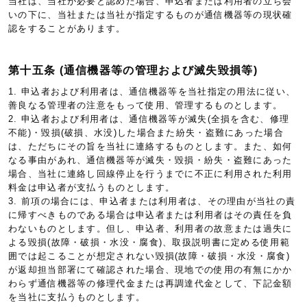
当社は、当社が必要と認めた場合、申込者または利用者の立ち会
いの下に、当社または当社が指定するものが通信機器等の現状確
認をすることがあります。
第十五条 (通信機器等の管理および滅失毀損等)
1. 申込者および利用者は、通信機器等を当社指定の用法に従い、
善良なる管理者の注意をもって使用、管理するものとします。
2. 申込者および利用者は、通信機器等が滅失(全損を含む、修理
不能)・毀損(破損、水没)した場合また紛失・盗難にあった場合
は、ただちにその旨を当社に連絡するものとします。また、如何
なる事由があれ、通信機器等が滅失・毀損・紛失・盗難にあった
場合、当社に連絡し回線停止を行うまでに不正に利用された利用
料金は申込者が支払うものとします。
3. 前項の場合には、申込者または利用者は、その理由が当社の責
に帰すべきものである場合は申込者または利用者はその責任を負
わないものとします。但し、申込者、利用者の故意または過失に
よる毀損(故障・破損・水没・腐食)、取扱説明書に定める使用範
囲では起こることが想定されない毀損(故障・破損・水没・腐食)
が返却担当部署にて確認された場合、現地での使用の有無にかか
わらず通信機器等の修理代金または再調達代金として、下記金額
を当社に支払うものとします。