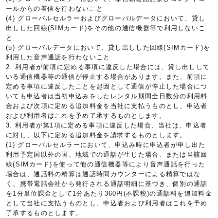
ールからの着信を行わないこと
(4) グローバルセルラーおよびグローバルデータにおいて、貸し
出しした回線(SIMカード)をその他の通信機器等で利用しないこ
と
(5) グローバルデータにおいて、貸し出しした回線(SIMカード)を
利用した音声通話を行わないこと
2. 利用者が前項に定める事項に違反した場合には、貸し出しして
いる通信機器等の通信が停止する場合があります。また、前項に
定める事項に違反したことを起因として通信が停止した場合につ
いても申込者は当初申込みをしたレンタル期間全日数分の利用料
金および次項に定める追加料金を当社に支払うものとし、申込者
および利用者はこれを予め了承するものとします。
3. 利用者が第1項に定める事項に違反した場合、当社は、申込者
に対し、以下に定める追加料金を請求するものとします。
(1) グローバルセルラーにおいて、申込み時に申込者が申し出た
利用予定国以外の国、地域での通話が生じた場合、または当該回
線(SIMカード)を使って他の通信機器等により音声通話を行った
場合は、通話料の精算は通話時間カウンターによる精算ではな
く、携帯電話会社から発行される通話明細に基づき、個別の通話
を1分単位課金として1分あたり360円(不課税)の通話料を追加料金
として当社に支払うものとし、申込者および利用者はこれを予め
了承するものとします。