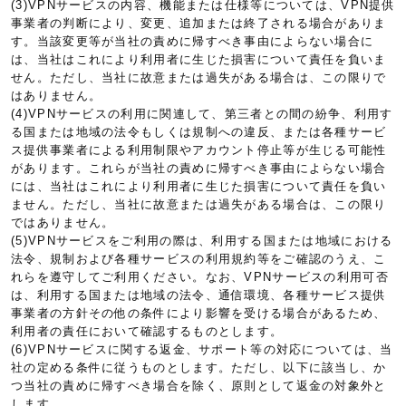
(3)VPNサービスの内容、機能または仕様等については、VPN提供
事業者の判断により、変更、追加または終了される場合がありま
す。当該変更等が当社の責めに帰すべき事由によらない場合に
は、当社はこれにより利用者に生じた損害について責任を負いま
せん。ただし、当社に故意または過失がある場合は、この限りで
はありません。
(4)VPNサービスの利用に関連して、第三者との間の紛争、利用す
る国または地域の法令もしくは規制への違反、または各種サービ
ス提供事業者による利用制限やアカウント停止等が生じる可能性
があります。これらが当社の責めに帰すべき事由によらない場合
には、当社はこれにより利用者に生じた損害について責任を負い
ません。ただし、当社に故意または過失がある場合は、この限り
ではありません。
(5)VPNサービスをご利用の際は、利用する国または地域における
法令、規制および各種サービスの利用規約等をご確認のうえ、こ
れらを遵守してご利用ください。なお、VPNサービスの利用可否
は、利用する国または地域の法令、通信環境、各種サービス提供
事業者の方針その他の条件により影響を受ける場合があるため、
利用者の責任において確認するものとします。
(6)VPNサービスに関する返金、サポート等の対応については、当
社の定める条件に従うものとします。ただし、以下に該当し、か
つ当社の責めに帰すべき場合を除く、原則として返金の対象外と
します。