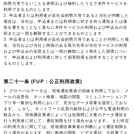
的勢力等でないことを表明および確約したうえで本件サービスを
利用できるものとします。
2. 申込者または利用者が反社会的勢力等であると当社が判断した
場合は、当社は、申込者または利用者に対する何ら通知または催
告を要することなく直ちに本件サービスの利用および申込みの全
部または一部を解除することができるものとします。
3. 申込者または利用者が反社会的勢力等であることが判明した場
合、当社および当社と関係のある取引先等が当社サービスの利用
および申込みの全部または一部の解除により発生した損害につい
て、申込者および利用者に対して損害賠償を請求することができ
るものとします。
第二十一条 (FUP：公正利用政策)
1. グローバルデータは、現地通信業者の回線を利用しており、メ
ールの送受信、ネット検索、地図の閲覧、コミュニケーションア
プリ等一般的な利用において、充分なデータ容量を提供しており
ます。 しかし、ネットワーク品質の維持および公平な電波利用の
観点から、現地通信業者によっては短期間に大量のデータ通信を
行う利用者に対して、通信制限を行う場合があります。 また特定
の利用方法に関しては、現地通信事業者の判断により通信制限を
行う場合があります。特に動画の閲覧、ビデオ通話、大容量ファ