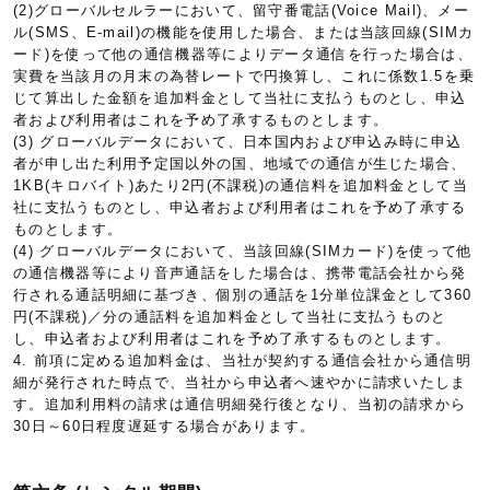
(2)グローバルセルラーにおいて、留守番電話(Voice Mail)、メー
ル(SMS、E-mail)の機能を使用した場合、または当該回線(SIMカ
ード)を使って他の通信機器等によりデータ通信を行った場合は、
実費を当該月の月末の為替レートで円換算し、これに係数1.5を乗
じて算出した金額を追加料金として当社に支払うものとし、申込
者および利用者はこれを予め了承するものとします。
(3) グローバルデータにおいて、日本国内および申込み時に申込
者が申し出た利用予定国以外の国、地域での通信が生じた場合、
1KB(キロバイト)あたり2円(不課税)の通信料を追加料金として当
社に支払うものとし、申込者および利用者はこれを予め了承する
ものとします。
(4) グローバルデータにおいて、当該回線(SIMカード)を使って他
の通信機器等により音声通話をした場合は、携帯電話会社から発
行される通話明細に基づき、個別の通話を1分単位課金として360
円(不課税)／分の通話料を追加料金として当社に支払うものと
し、申込者および利用者はこれを予め了承するものとします。
4. 前項に定める追加料金は、当社が契約する通信会社から通信明
細が発行された時点で、当社から申込者へ速やかに請求いたしま
す。追加利用料の請求は通信明細発行後となり、当初の請求から
30日～60日程度遅延する場合があります。