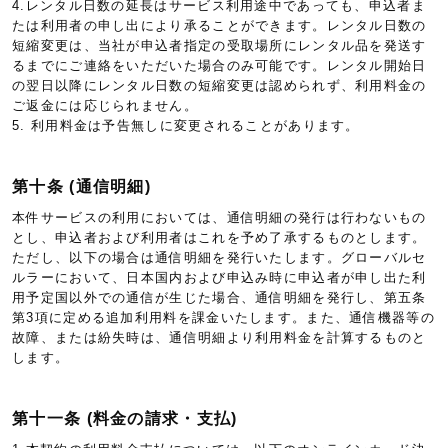
4.レンタル日数の延長はサービス利用途中であっても、申込者ま
たは利用者の申し出により承ることができます。レンタル日数の
短縮変更は、当社が申込者指定の受取場所にレンタル品を発送す
るまでにご連絡をいただいた場合のみ可能です。レンタル開始日
の翌日以降にレンタル日数の短縮変更は認められず、利用料金の
ご返金には応じられません。
5. 利用料金は予告無しに変更されることがあります。
第十条 (通信明細)
本件サービスの利用においては、通信明細の発行は行わないもの
とし、申込者および利用者はこれを予め了承するものとします。
ただし、以下の場合は通信明細を発行いたします。グローバルセ
ルラーにおいて、日本国内および申込み時に申込者が申し出た利
用予定国以外での通信が生じた場合、通信明細を発行し、第五条
第3項に定める追加利用料を課金いたします。また、通信機器等の
故障、または紛失時は、通信明細より利用料金を計算するものと
します。
第十一条 (料金の請求・支払)