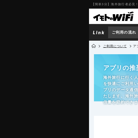
【簡単3分】海外旅行者必見！
ご利用の流れ
ご利用について
ア
アプリの推
海外旅行に行く人
を快適にご利用
プリのデータ通
たします。海外
信量を節約でき