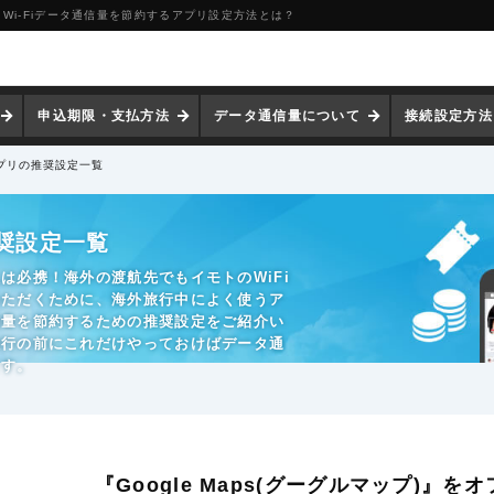
Wi-Fiデータ通信量を節約するアプリ設定方法とは？
申込期限・支払方法
データ通信量について
接続設定方法
プリの推奨設定一覧
奨設定一覧
は必携！海外の渡航先でもイモトのWiFi
いただくために、海外旅行中によく使うア
信量を節約するための推奨設定をご紹介い
旅行の前にこれだけやっておけばデータ通
ます。
『Google Maps(グーグルマップ)』を