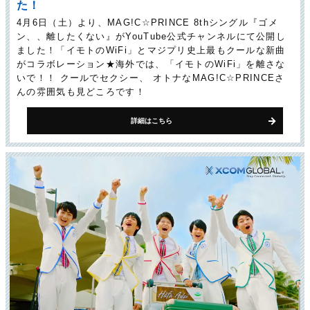
た！
4月6日（土）より、MAG!C☆PRINCE 8thシングル『ゴメ
ン、、離したくない』がYouTube公式チャンネルにて公開し
ました！「イモトのWiFi」とマジプリ史上最もクールな新曲
がコラボレーション★海外では、「イモトのWiFi」を離さな
いで！！ クールでセクシー、 オトナなMAG!C☆PRINCEさ
んの雰囲気も見どころです！
詳細はこちら