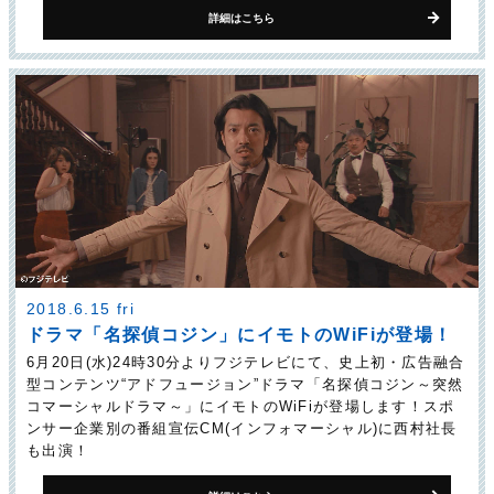
詳細はこちら
2018.6.15 fri
ドラマ「名探偵コジン」に
イモトのWiFiが登場！
6月20日(水)24時30分よりフジテレビにて、史上初・広告融合
型コンテンツ“アドフュージョン”ドラマ「名探偵コジン～突然
コマーシャルドラマ～」にイモトのWiFiが登場します！スポ
ンサー企業別の番組宣伝CM(インフォマーシャル)に西村社長
も出演！