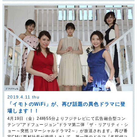
2019.4.11 thu
「イモトのWiFi」が、再び話題の異色ドラマに登
場します！！
4月19日（金）24時55分よりフジテレビにて広告融合型コン
テンツ“アドフュージョン”ドラマ第二弾「ザ・リアリティ・シ
ョー～突然コマーシャルドラマ2～」が放送されます。再び番
宣CMに西村社長が登場！そして、第一弾のドラマ『名探偵コ