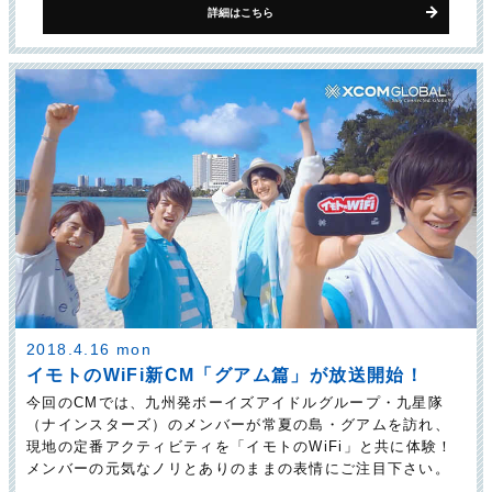
詳細はこちら
2018.4.16 mon
イモトのWiFi新CM「グアム篇」が放送開始！
今回のCMでは、九州発ボーイズアイドルグループ・九星隊
（ナインスターズ）のメンバーが常夏の島・グアムを訪れ、
現地の定番アクティビティを「イモトのWiFi」と共に体験！
メンバーの元気なノリとありのままの表情にご注目下さい。