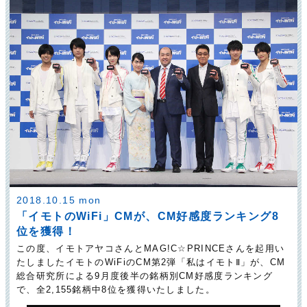
2018.10.15 mon
「イモトのWiFi」CMが、CM好感度ランキング8
位を獲得！
この度、イモトアヤコさんとMAG!C☆PRINCEさんを起用い
たしましたイモトのWiFiのCM第2弾「私はイモトⅡ」が、CM
総合研究所による9月度後半の銘柄別CM好感度ランキング
で、全2,155銘柄中8位を獲得いたしました。