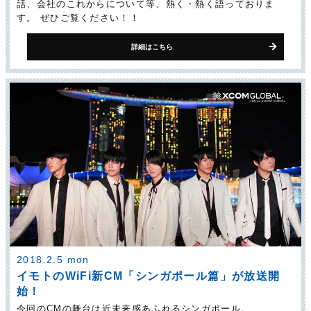
話、会社のこれからについて等、熱く・熱く語っておりま
す。 ぜひご覧ください！！
詳細はこちら
2018.2.5 mon
イモトのWiFi新CM「シンガポール篇」が放送開
始！
今回のCMの舞台は近未来感あふれるシンガポール。