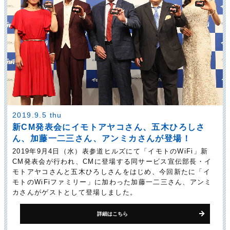
2019.9.5 thu
新CM発表会にイモトアヤコさん、五木ひろしさ
ん、加藤一二三さん、アンミカさんが登場！
2019年9月4日（水）表参道ヒルズにて「イモトのWiFi」新
CM発表会が行われ、CMに登場する同サービス宣伝部長・イ
モトアヤコさんと五木ひろしさんをはじめ、今回新たに「イ
モトのWiFiファミリー」に加わった加藤一二三さん、アンミ
カさんがゲストとして登場しました。
詳細はこちら