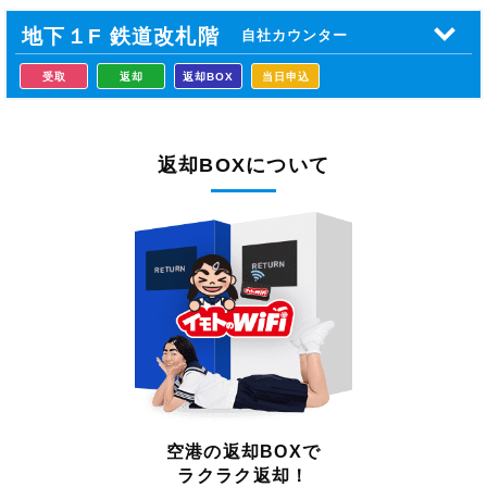
地下１F 鉄道
改札階
自社カウンター
受取
返却
返却BOX
当日申込
返却BOXについて
空港の返却BOXで
ラクラク返却！