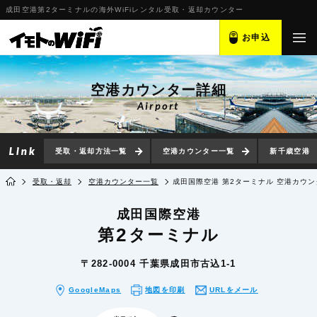
成田空港第2ターミナルの海外WiFiレンタル受取・返却カウンター
お申込
空港カウンター詳細
Airport
受取・返却方法一覧
空港カウンター一覧
新千歳空港
受取・返却
空港カウンター一覧
成田国際空港 第2ターミナル 空港カウン
成田国際空港
2
第
ターミナル
〒282-0004 千葉県成田市古込1-1
GoogleMaps
地図を印刷
URLをメール