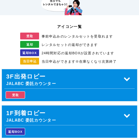
アイコン一覧
受取
事前申込みのレンタル
セットを受取れます
返却
レンタルセットの返却が
できます
返却
BOX
24時間対応の返却BOXが
設置されています
当日
申込
当日申込ができます
※在庫なくなり次第終了
3F出発ロビー
JALABC 委託カウンター
受取
1F到着ロビー
JALABC 委託カウンター
返却BOX