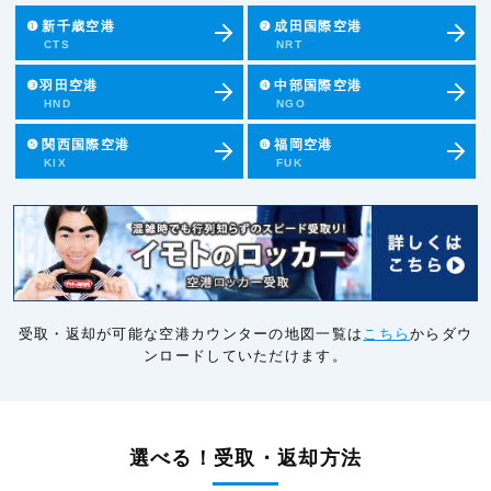
❶
新千歳空港
❷
成田国際空港
CTS
NRT
❸羽田空港
❹
中部国際空港
HND
NGO
❺
関西国際空港
❻
福岡空港
KIX
FUK
受取・返却が可能な空港カウンターの地図一覧は
こちら
からダウ
ンロードしていただけます。
選べる！受取・返却方法